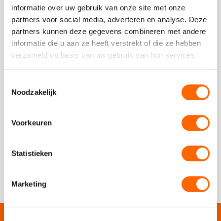
informatie over uw gebruik van onze site met onze
dat zorgt voor verbinding, energie en vooral veel plezier?
partners voor social media, adverteren en analyse. Deze
Dan ...
partners kunnen deze gegevens combineren met andere
Read
informatie die u aan ze heeft verstrekt of die ze hebben
more
verzameld op basis van uw gebruik van hun services.
about
Teamuitjes Nieuwegein vol beleving
Toestemmingsselectie
Geplaatst op 25 februari 2023
Noodzakelijk
Welkom bij Puur* Utrecht, waar we geloven in het creëren
van onvergetelijke ervaringen die teams dichter bij elkaar
Voorkeuren
brengen. ...
Read
Statistieken
more
about
1
»
Marketing