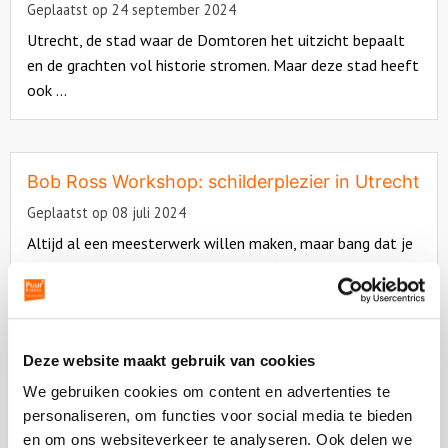
Geplaatst op 24 september 2024
Utrecht, de stad waar de Domtoren het uitzicht bepaalt
en de grachten vol historie stromen. Maar deze stad heeft
ook ...
Read
more
about
Bob Ross Workshop: schilderplezier in Utrecht
Geplaatst op 08 juli 2024
Altijd al een meesterwerk willen maken, maar bang dat je
talent niet verder reikt dan een stokfiguurtje? Maak je
geen ...
Read
more
Deze website maakt gebruik van cookies
about
Teambuilding activiteiten in Houten
We gebruiken cookies om content en advertenties te
Geplaatst op 30 maart 2023
personaliseren, om functies voor social media te bieden
en om ons websiteverkeer te analyseren. Ook delen we
Ben je op zoek naar een origineel bedrijfsuitje in Houten