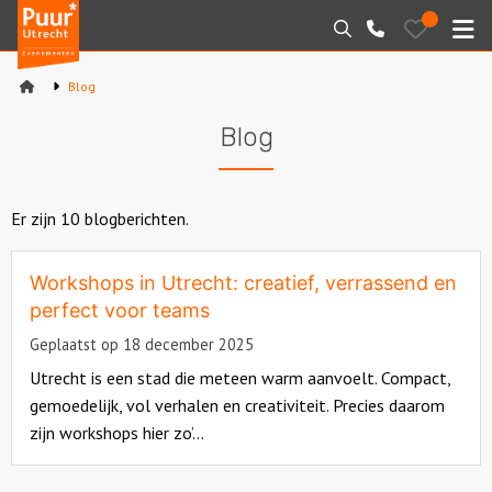
Puur*
Bewaarde
Zoeken
030-
uitjes
Utrecht
M
2145099
bedrijfsuitjes
Blog
Home
Blog
Arrangementen
Varen
Er zijn 10 blogberichten.
Sport en spel
Workshops in Utrecht: creatief, verrassend en
perfect voor teams
Workshops
Geplaatst op 18 december 2025
Utrecht is een stad die meteen warm aanvoelt. Compact,
Rondleidingen
gemoedelijk, vol verhalen en creativiteit. Precies daarom
zijn workshops hier zo’...
Locaties
Read
Feesten