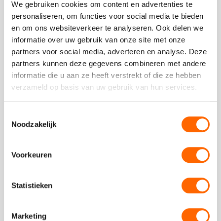
We gebruiken cookies om content en advertenties te
bijzondere opties die Utrecht te bieden heeft.
personaliseren, om functies voor social media te bieden
en om ons websiteverkeer te analyseren. Ook delen we
Groepsuitje ideeën
informatie over uw gebruik van onze site met onze
Soms lukt het niet direct om voor je groepsuitje ideeën te
partners voor social media, adverteren en analyse. Deze
bedenken. Je wilt iets anders, iets verrassends, iets anders dan
partners kunnen deze gegevens combineren met andere
anders. Leuke ideeën bedenken is wat wij dagelijks doen! Bij
informatie die u aan ze heeft verstrekt of die ze hebben
Puur* kennen we allemaal leuke activiteiten in Utrecht. Wil je
verzameld op basis van uw gebruik van hun services.
een dagprogramma? Wij organiseren verschillende stadspellen,
zoals
The Great Escape
en
Herken de Mol
, gecombineerd met
Toestemmingsselectie
vaartochten
,
rondleidingen
of
workshops
. Aansluitend lunchen
Noodzakelijk
en dineren kun je bijvoorbeeld op een boot. Houd je van
romantisch, feestelijk of sportief? Wij weten raad met elk
thema, elk budget en elke groepsgrootte. Het kan allemaal.
Voorkeuren
Groepsuitje ideeën genoeg bij Puur* Utrecht. Bekijk de
mogelijkheden op deze pagina, kies je favorieten onderdelen en
Statistieken
wij stellen graag samen met jou een mooi programma samen.
Wij al het regelwerk, jij de voorpret!
Marketing