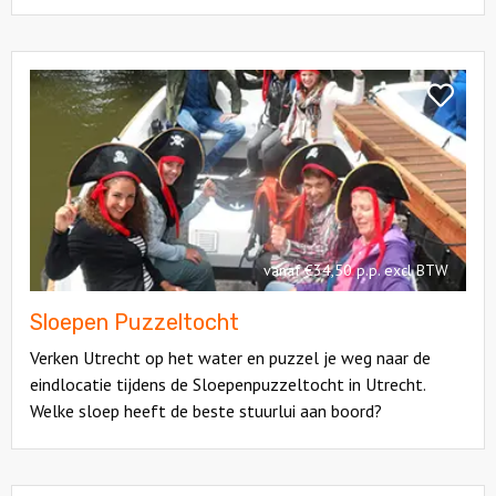
Bekijk
Sloepen
Bekijk
Puzzeltocht
Sloepen
Puzzelto
vanaf €34,50 p.p. excl BTW
Sloepen Puzzeltocht
Verken Utrecht op het water en puzzel je weg naar de
eindlocatie tijdens de Sloepenpuzzeltocht in Utrecht.
Welke sloep heeft de beste stuurlui aan boord?