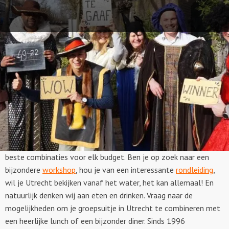
Plannen aan het maken om iets leuks te doen met een groep in
Utrecht? Goed idee! Samen de stad ontdekken en genieten van
het leven in de schitterende muntstad. Bekend om de relaxte
sfeer, de vriendelijke mensen en de historische gebouwen. Op
deze pagina hebben we de leukste ideeën voor je op een rijtje
gezet. Alle lichten op groen voor een ontspannen en geslaagd
groepsuitje in Utrecht. Of je nu met je vrienden, je familie of je
collega’s komt, Puur* Utrecht weet de leukste plekjes en de
beste combinaties voor elk budget. Ben je op zoek naar een
bijzondere
workshop
, hou je van een interessante
rondleiding
,
wil je Utrecht bekijken vanaf het water, het kan allemaal! En
natuurlijk denken wij aan eten en drinken. Vraag naar de
mogelijkheden om je groepsuitje in Utrecht te combineren met
een heerlijke lunch of een bijzonder diner. Sinds 1996