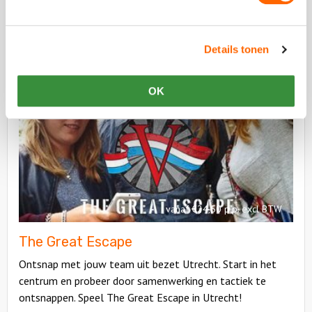
De top 3 populairste groepsuitjes
Details tonen
Bekijk
OK
The
Bekijk
Great
The
Escape
Great
Escape
vanaf €24,50 p.p. excl BTW
The Great Escape
Ontsnap met jouw team uit bezet Utrecht. Start in het
centrum en probeer door samenwerking en tactiek te
ontsnappen. Speel The Great Escape in Utrecht!