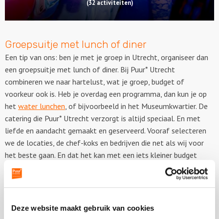
(32 activiteiten)
Groepsuitje met lunch of diner
Een tip van ons: ben je met je groep in Utrecht, organiseer dan
een groepsuitje met lunch of diner. Bij Puur* Utrecht
combineren we naar hartelust, wat je groep, budget of
voorkeur ook is. Heb je overdag een programma, dan kun je op
het
water lunchen
, of bijvoorbeeld in het Museumkwartier. De
catering die Puur* Utrecht verzorgt is altijd speciaal. En met
liefde en aandacht gemaakt en geserveerd. Vooraf selecteren
we de locaties, de chef-koks en bedrijven die net als wij voor
het beste gaan. En dat het kan met een iets kleiner budget
bewijzen we dagelijks. We willen dat je in de watten wordt
gelegd. Een leuke actieve dag eindigen met een
floating diner
is
ook één van onze bijzondere opties. Kijk eens naar de
mogelijkheden voor een groepsuitje met lunch of diner. Samen
Deze website maakt gebruik van cookies
met Puur* Utrecht kun je kiezen uit de beste en meest