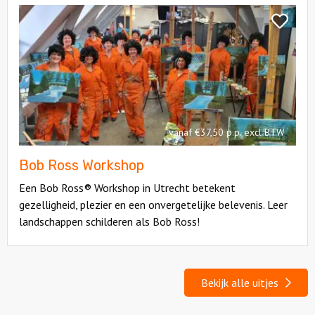
Bekijk
Bob
Bekijk
Ross
Bob
Workshop
Ross
Worksho
vanaf €37,50 p.p. excl BTW
Bob Ross Workshop
Een Bob Ross® Workshop in Utrecht betekent
gezelligheid, plezier en een onvergetelijke belevenis. Leer
landschappen schilderen als Bob Ross!
Bekijk alle uitjes