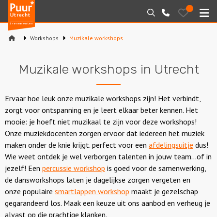
Puur*
Bewaarde
Zoeken
030-
uitjes
Utrecht
M
2145099
bedrijfsuitjes
Workshops
Muzikale workshops
Home
Muzikale workshops in Utrecht
Arrangementen
Varen
Ervaar hoe leuk onze muzikale workshops zijn! Het verbindt,
zorgt voor ontspanning en je leert elkaar beter kennen. Het
Sport en spel
mooie: je hoeft niet muzikaal te zijn voor deze workshops!
Onze muziekdocenten zorgen ervoor dat iedereen het muziek
Workshops
maken onder de knie krijgt. perfect voor een
afdelingsuitje
dus!
Wie weet ontdek je wel verborgen talenten in jouw team...of in
Rondleidingen
jezelf! Een
percussie workshop
is goed voor de samenwerking,
de dansworkshops laten je dagelijkse zorgen vergeten en
Locaties
onze populaire
smartlappen workshop
maakt je gezelschap
gegarandeerd los. Maak een keuze uit ons aanbod en verheug je
alvast op die prachtige klanken.
Feesten