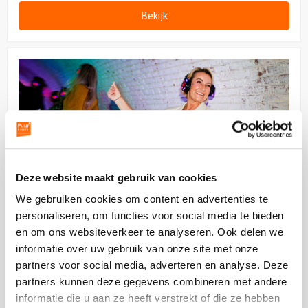
Bekijk
Bekijk
Workshop
Discodansen
Deze website maakt gebruik van cookies
We gebruiken cookies om content en advertenties te
personaliseren, om functies voor social media te bieden
Workshop Discodansen
en om ons websiteverkeer te analyseren. Ook delen we
informatie over uw gebruik van onze site met onze
vanaf 12 personen
01:30 uur
partners voor social media, adverteren en analyse. Deze
vanaf
29,50
p.p.
excl. btw
partners kunnen deze gegevens combineren met andere
informatie die u aan ze heeft verstrekt of die ze hebben
Heupen los en spieren warm: vandaag gaan we dansen op