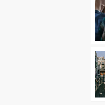
|
Proefwe
Utrecht
Bekijk
Floating
Lunch