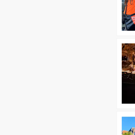
Bekijk
Dagprog
|
Activeer
Je
Zintuige
Bekijk
Floating
Dinner