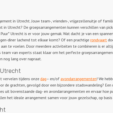
gement in Utrecht. Jouw team-, vrienden-, vrijgezellenuitje of fam
t in Utrecht? De groepsarrangementen kunnen verschillen van pick
 Puur* Utrecht is er voor jouw gemak. Wat dacht je van een spann
angen-diner lachend tot elkaar komt? Of een prachtige
rondvaart
doo
an te voelen. Door meerdere activiteiten te combineren is er altij
ons team van experts staat klaar om het perfecte groepsarrangemen
en nog lang over napraat.
Utrecht
niet vervelen tijdens onze
dag
– en/of
avondarrangementen
! We hebb
door de grachten, gevolgd door een bijzondere stadswandeling? E
Kies uit bovenstaande dag- en avondarrangementen en ervaar hoe p
ellen het ideale arrangement samen voor jouw gezelschap, op basis
cht