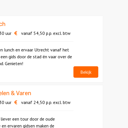
nch
30 uur
vanaf
54,50
p.p.
excl. btw
en lunch en ervaar Utrecht vanaf het
een gids door de stad én vaar over de
d. Genieten!
Bekijk
len & Varen
30 uur
vanaf
24,50
p.p.
excl. btw
 liever een tour door de oude
 en ervaren gidsen maken de