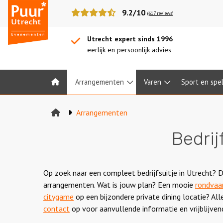
Puur*
9.2/10
(617 reviews)
Utrecht
bedrijfsuitjes
Utrecht expert sinds 1996
eerlijk en persoonlijk advies
Arrangementen
Varen
Sport en spe
Home
Arrangementen
Bedrij
Op zoek naar een compleet bedrijfsuitje in Utrecht? Da
arrangementen. Wat is jouw plan? Een mooie
rondvaa
citygame
op een bijzondere private dining locatie? A
contact
op voor aanvullende informatie en vrijblijven