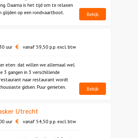
ng. Daarna is het tijd om te relaxen
en glijden op een rondvaartboot.
Bekijk
30 uur
vanaf
59,50
p.p.
excl. btw
er eten: dat willen we allemaal wel.
je 3 gangen in 3 verschillende
restaurant naar restaurant wordt
housiaste gidsen. Puur genieten.
Bekijk
sker Utrecht
00 uur
vanaf
54,50
p.p.
excl. btw