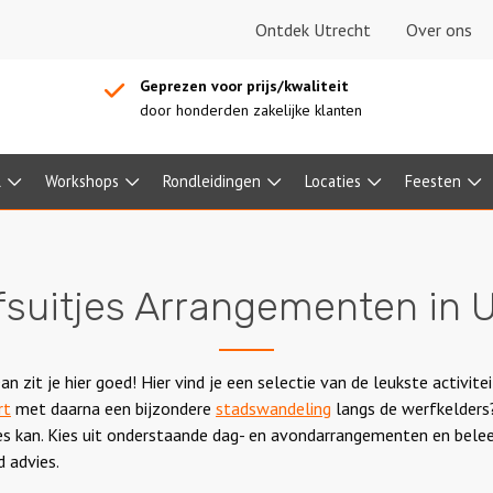
Ontdek Utrecht
Over ons
Geprezen voor prijs/kwaliteit
door honderden zakelijke klanten
l
Workshops
Rondleidingen
Locaties
Feesten
fsuitjes Arrangementen in 
n zit je hier goed! Hier vind je een selectie van de leukste activit
rt
met daarna een bijzondere
stadswandeling
langs de werfkelder
lles kan. Kies uit onderstaande dag- en avondarrangementen en bel
d advies.