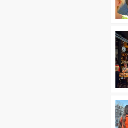
Bekijk
Walking
Dinner
Bekijk
Dagprog
|
Ontmask
Utrecht