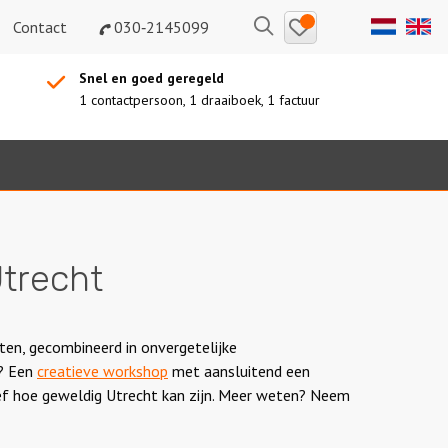
Bewaarde
Zoeken
Contact
030‑2145099
uitjes
Snel en goed geregeld
1 contactpersoon, 1 draaiboek, 1 factuur
Utrecht
eiten, gecombineerd in onvergetelijke
s? Een
creatieve workshop
met aansluitend een
eef hoe geweldig Utrecht kan zijn. Meer weten? Neem