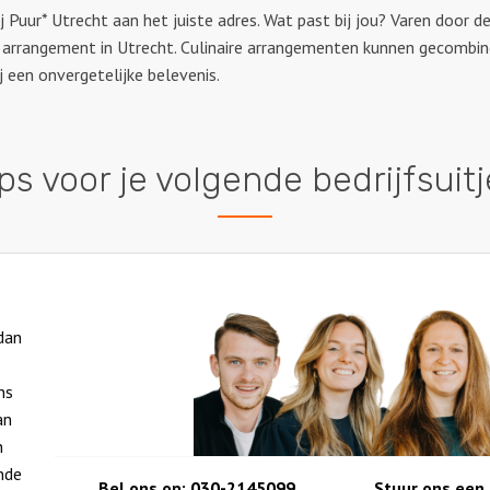
j Puur* Utrecht aan het juiste adres. Wat past bij jou? Varen door d
air arrangement in Utrecht. Culinaire arrangementen kunnen gecombi
 een onvergetelijke belevenis.
ps voor je volgende bedrijfsuit
 dan
ns
an
n
nde
Bel ons op:
030-2145099
Stuur ons een 