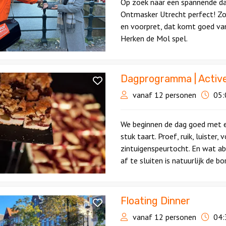
Op zoek naar een spannende da
Ontmasker Utrecht perfect! Zor
en voorpret, dat komt goed va
Herken de Mol spel.
Dagprogramma | Active
ramma
vanaf 12 personen
05:
We beginnen de dag goed met e
n
stuk taart. Proef, ruik, luister,
zintuigenspeurtocht. En wat ab
af te sluiten is natuurlijk de bo
Floating Dinner
vanaf 12 personen
04: