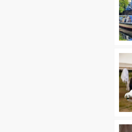
Bekijk
Dagprog
|
Sportief
Utrecht
Bekijk
Avondpr