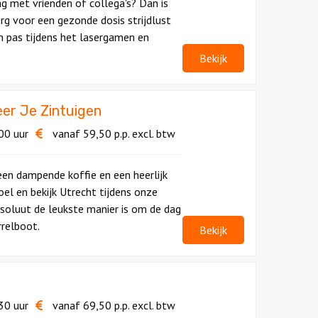
g met vrienden of collega's? Dan is
g voor een gezonde dosis strijdlust
n pas tijdens het lasergamen en
Bekijk
er Je Zintuigen
00 uur
vanaf
59,50
p.p.
excl. btw
en dampende koffie en een heerlijk
 voel en bekijk Utrecht tijdens onze
soluut de leukste manier is om de dag
rrelboot.
Bekijk
30 uur
vanaf
69,50
p.p.
excl. btw