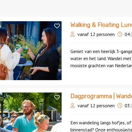
Walking & Floating Lu
vanaf 12 personen
04:
Geniet van een heerlijk 3-gang
water en het land. Wandel met 
mooiste grachten van Nederlan
Dagprogramma | Wande
ramma
vanaf 12 personen
03:
n
Een wandeling langs hofjes, of
binnenstad? Onze enthousiaste