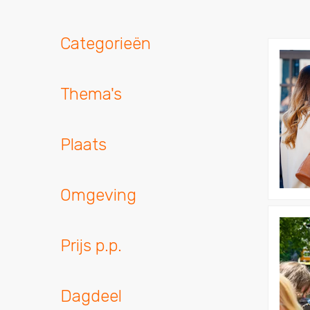
Categorieën
Bekijk
Walking
&
Thema's
Floating
Lunch
Plaats
Omgeving
Bekijk
Dagprog
Prijs p.p.
|
Wandele
&
Dagdeel
Varen