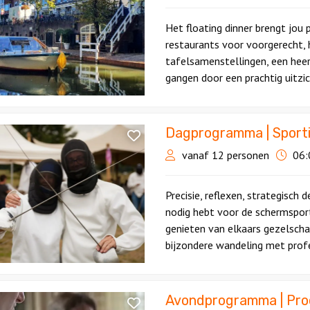
Het floating dinner brengt jou 
restaurants voor voorgerecht,
tafelsamenstellingen, een heer
gangen door een prachtig uitzi
Dagprogramma | Sport
ramma
vanaf 12 personen
06:
Precisie, reflexen, strategisch 
nodig hebt voor de schermspor
genieten van elkaars gezelschap
bijzondere wandeling met profe
Avondprogramma | Pro
ogramma