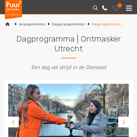
Puur*
Bewaarde
Zoeken
030-
uitjes
Utrecht
M
2145099
bedrijfsuitjes
Arrangementen
Dagarrangementen
Dagprogramma | Ontmasker Utrecht
Home
Dagprogramma | Ontmasker
Arrangementen
Utrecht
Varen
Een dag vol strijd in de Domstad
Sport en spel
Workshops
Rondleidingen
Locaties
Vorige
Volge
foto
foto
Feesten