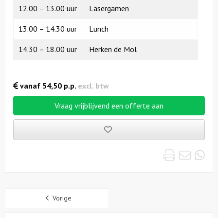
12.00 – 13.00 uur
Lasergamen
13.00 – 14.30 uur
Lunch
14.30 – 18.00 uur
Herken de Mol
vanaf
54,50
p.p.
excl. btw
Vraag vrijblijvend een offerte aan
Bewaarde
uitjes
Print
Emai
Wh
Sidebar
Vorige