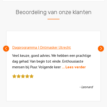
Beoordeling van onze klanten
Dagprogramma | Ontmasker Utrecht
Vorige
V
slide
sl
Veel keuze, goed advies. We hebben een prachtige
dag gehad. Van begin tot einde. Enthousiaste
mensen bij Puur. Volgende keer
... Lees verder
Deze
review
kreeg
- Leonard
als
cijfer
een
5