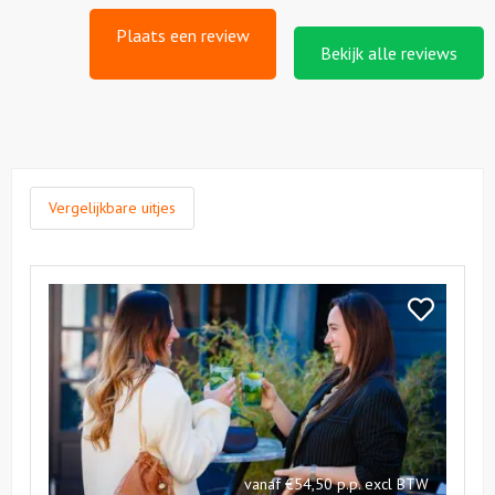
Plaats een review
Bekijk alle reviews
Vergelijkbare uitjes
Bekijk
Walking
Bekijk
&
Walking
Floating
&
Lunch
Floating
Lunch
vanaf €54,50 p.p. excl BTW