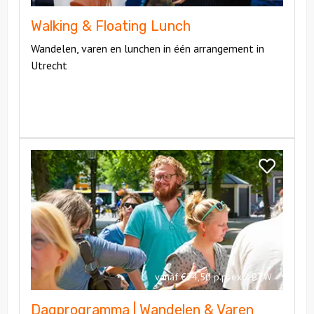
Walking & Floating Lunch
Wandelen, varen en lunchen in één arrangement in
Utrecht
Bekijk
Dagprogramma
Bekijk
|
Dagprogra
Wandelen
|
&
Wandelen
Varen
&
Varen
vanaf €24,50 p.p. excl BTW
Dagprogramma | Wandelen & Varen