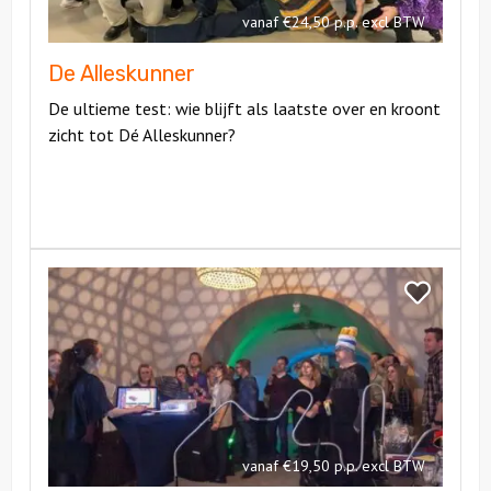
vanaf €24,50 p.p. excl BTW
De Alleskunner
De ultieme test: wie blijft als laatste over en kroont
zicht tot Dé Alleskunner?
Bekijk
Game
Bekijk
Show
Game
Show
vanaf €19,50 p.p. excl BTW