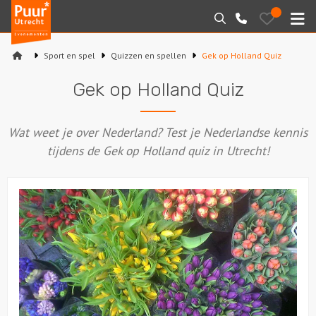
Puur*
Bewaarde
Zoeken
030-
uitjes
Utrecht
M
2145099
bedrijfsuitjes
Sport en spel
Quizzen en spellen
Gek op Holland Quiz
Home
Gek op Holland Quiz
Arrangementen
Wat weet je over Nederland? Test je Nederlandse kennis
Varen
tijdens de Gek op Holland quiz in Utrecht!
Sport en spel
Workshops
Rondleidingen
Locaties
Feesten