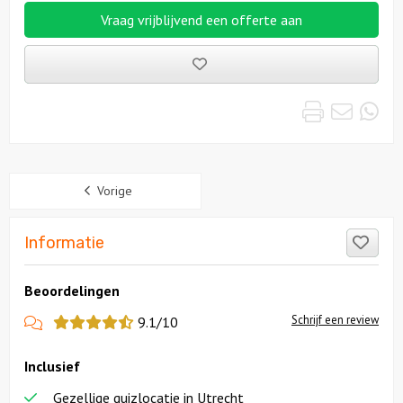
Vraag vrijblijvend een offerte aan
Bewaarde
uitjes
Print
Emai
Wh
Sidebar
Vorige
Like
Informatie
Beoordelingen
View
Schrijf een review
9.1/10
more
Inclusief
reviews
Gezellige quizlocatie in Utrecht