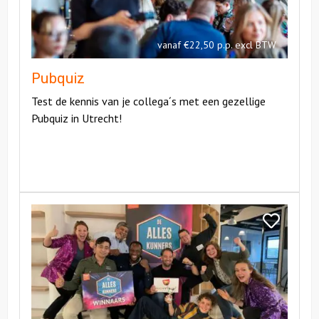
vanaf €22,50 p.p. excl BTW
Pubquiz
Test de kennis van je collega´s met een gezellige
Pubquiz in Utrecht!
Bekijk
De
Bekijk
Alleskunner
De
Alleskunner