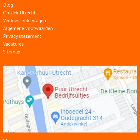
Blog
Ontdek Utrecht
Veelgestelde vragen
Algemene voorwaarden
Privacy statement
Vacatures
Sitemap
Open
link