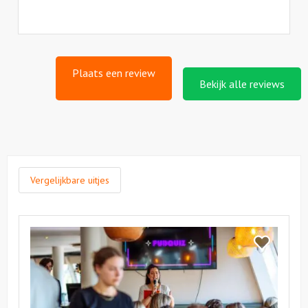
als
cijfer
een
5
Plaats een review
Bekijk alle reviews
Vergelijkbare uitjes
Bekijk
Pubquiz
Bekijk
Pubquiz