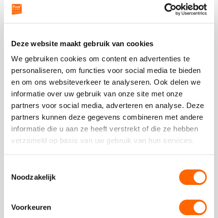
- Max van Wijk
als
cijfer
een
5
Deze website maakt gebruik van cookies
We gebruiken cookies om content en advertenties te
Plaats een review
personaliseren, om functies voor social media te bieden
Bekijk alle reviews
en om ons websiteverkeer te analyseren. Ook delen we
informatie over uw gebruik van onze site met onze
partners voor social media, adverteren en analyse. Deze
partners kunnen deze gegevens combineren met andere
informatie die u aan ze heeft verstrekt of die ze hebben
verzameld op basis van uw gebruik van hun services.
Vergelijkbare uitjes
Toestemmingsselectie
Bekijk
Noodzakelijk
Foute
Bekijk
Prijzen
Foute
Voorkeuren
Bingo
Prijzen