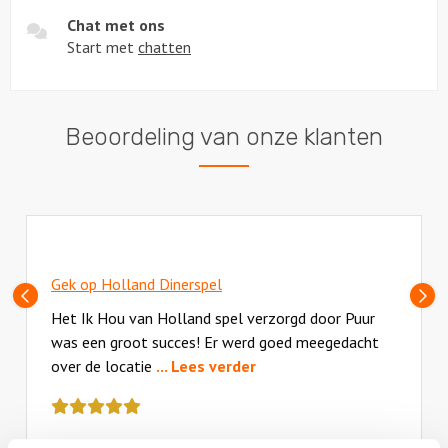
Chat met ons
Start met
chatten
Beoordeling van onze klanten
Gek op Holland Dinerspel
Vorige
V
slide
sl
Het Ik Hou van Holland spel verzorgd door Puur
was een groot succes! Er werd goed meegedacht
over de locatie
... Lees verder
Deze
review
kreeg