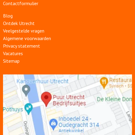
Contactformulier
Blog
Ontdek Utrecht
Veelgestelde vragen
Algemene voorwaarden
Privacy statement
Vacatures
Sitemap
Open
link