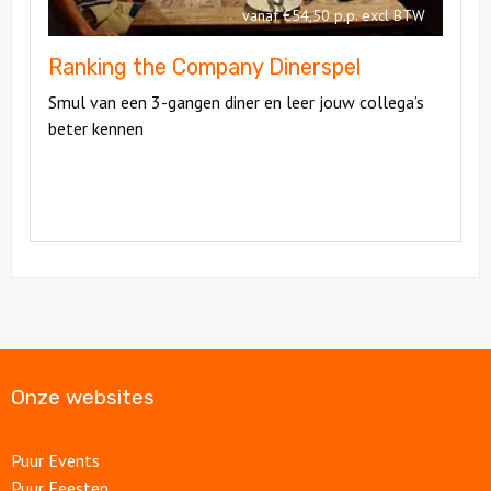
vanaf €54,50 p.p. excl BTW
Ranking the Company Dinerspel
Smul van een 3-gangen diner en leer jouw collega’s
beter kennen
Onze websites
Puur Events
Puur Feesten