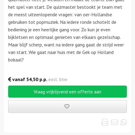
het spel van start. De quizmaster bestookt je team met
de meest uiteenlopende vragen: van oer-Hollandse
gebruiken tot popmuziek. Na iedere ronde schotelt de
bediening je een heerlijke gang voor. Zo kun je even
bijkletsen en optimaal genieten van elkaars gezelschap.
Maar blijf scherp, want na iedere gang gaat de strijd weer
van start. Wie gaat naar huis met de Gek op Holland
bokaal?
vanaf
54,50
p.p.
excl. btw
Vraag vrijblijvend een offerte aan
Bewaarde
uitjes
Print
Emai
Wh