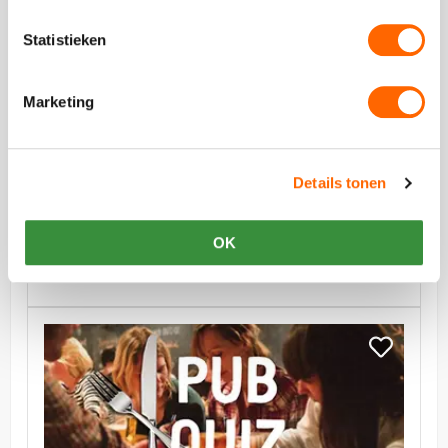
Dinerspel
Bingo
Dinerspel
Statistieken
vanaf €54,50 p.p. excl BTW
Marketing
Foute Prijzen Bingo Dinerspel
Kruis de getallen af en geniet van een gezellig diner
Details tonen
OK
Bekijk
Pubquiz
Bekijk
Dinerspel
Pubquiz
Dinerspel