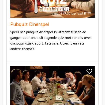
vanaf €59,00 p.p. excl BTW
Pubquiz Dinerspel
Speel het pubquiz dinerspel in Utrecht tussen de
gangen door onze uitdagende quiz met rondes over
o.a. popmuziek, sport, televisie, Utrecht en vele
andere thema's.
Bekijk
Ranking
Bekijk
the
Ranking
Company
the
Dinerspel
Company
Dinerspel