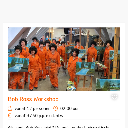
Bekijk
Bob
Ross
Workshop
Bob Ross Workshop
vanaf 12 personen
02:00 uur
vanaf
37,50
p.p.
excl. btw
Wie kent Bob Ross niet? De befaamde charismatische