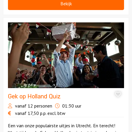
Bekijk
Bekijk
Gek
op
Holland
Quiz
Gek op Holland Quiz
vanaf 12 personen
01:30 uur
vanaf
17,50
p.p.
excl. btw
Een van onze populairste uitjes in Utrecht. En terecht!