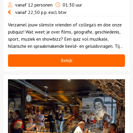
vanaf 12 personen
01:30 uur
vanaf
22,50
p.p.
excl. btw
Verzamel jouw slimste vrienden of collega’s en doe onze
pubquiz! Wat weet je over films, geografie, geschiedenis,
sport, muziek en showbizz? Een quiz vol muzikale,
hilarische en spraakmakende beeld- en geluidsvragen. Tijd
voor een heuse pub battle!
Bekijk
Bekijk
Walking
Dinner