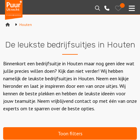
Puur*
Bewaarde
Zoeken
030-
uitjes
Utrecht
M
2145099
bedrijfsuitjes
Houten
Home
De leukste bedrijfsuitjes in Houten
Arrangementen
Varen
Binnenkort een bedrijfsuitje in Houten maar nog geen idee wat
jullie precies willen doen? Kijk dan niet verder! Wij hebben
Sport en spel
namelijk de leukste bedrijfsuitjes in Houten. Neem een kijkje
hieronder en laat je inspireren door een van onze uitjes. Wij
Workshops
kennen de beste plekken en hebben de leukste ideeën voor
jouw teamuitje. Neem vrijblijvend contact op met één van onze
Rondleidingen
experts om te sparren over de beste opties.
Locaties
Toon filters
Feesten