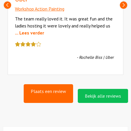
Vorige
V
Workshop Action Painting
slide
sl
The team really loved it. It was great fun and the
ladies hosting it were lovely and really helped us
... Lees verder
Deze
review
kreeg
- Rochelle Biss | Uber
als
cijfer
een
4.5
Plaats een review
Bekijk alle reviews