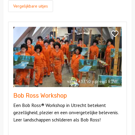
Vergelijkbare uitjes
Bekijk
Bob
Bekijk
Ross
Bob
Workshop
Ross
Workshop
vanaf €37,50 p.p. excl BTW
Bob Ross Workshop
Een Bob Ross® Workshop in Utrecht betekent
gezelligheid, plezier en een onvergetelijke belevenis.
Leer landschappen schilderen als Bob Ross!