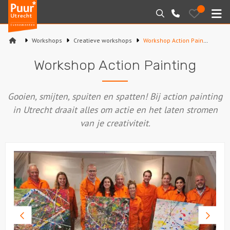
Puur*
Bewaarde
Zoeken
030-
uitjes
Utrecht
M
2145099
bedrijfsuitjes
Workshops
Creatieve workshops
Workshop Action Painting
Home
Workshop Action Painting
Arrangementen
Gooien, smijten, spuiten en spatten! Bij action painting
Varen
in Utrecht draait alles om actie en het laten stromen
van je creativiteit.
Sport en spel
Workshops
Rondleidingen
Locaties
Vorige
Volge
foto
foto
Feesten