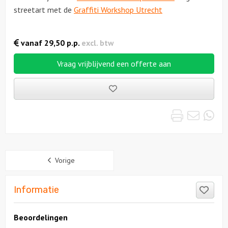
streetart met de
Graffiti Workshop Utrecht
vanaf
29,50
p.p.
excl. btw
Vraag vrijblijvend een offerte aan
Bewaarde
uitjes
Print
Emai
Wh
Sidebar
Vorige
Like
Informatie
Beoordelingen