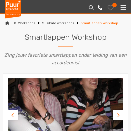
Puur*
Bewaarde
Zoeken
030-
uitjes
Utrecht
M
2145099
bedrijfsuitjes
Workshops
Muzikale workshops
Smartlappen Workshop
Home
Smartlappen Workshop
Arrangementen
Zing jouw favoriete smartlappen onder leiding van een
Varen
accordeonist
Sport en spel
Workshops
Rondleidingen
Vorige
Volge
Locaties
foto
foto
Feesten