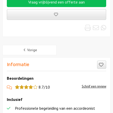
Vraag vrijblijvend een offerte aan
Bewaarde
uitjes
Print
Emai
Wh
Sidebar
Vorige
Like
Informatie
Beoordelingen
View
Schrijf een review
8.7/10
more
Inclusief
reviews
Professionele begeleiding van een accordeonist