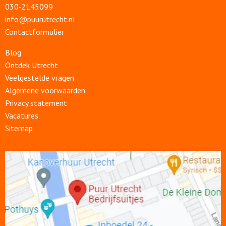
030‑2145099
info@puurutrecht.nl
Contactformulier
Blog
Ontdek Utrecht
Veelgestelde vragen
Algemene voorwaarden
Privacy statement
Vacatures
Sitemap
Open
link