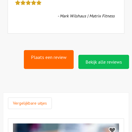
review
kreeg
- Mark Wilshaus | Matrix Fitness
als
cijfer
een
5
Plaats een review
Bekijk alle reviews
Vergelijkbare uitjes
Bekijk
Lipdub
Bekijk