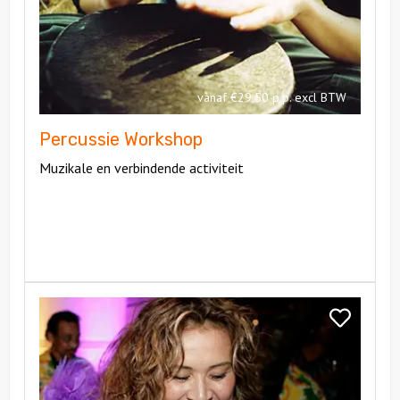
vanaf €29,50 p.p. excl BTW
Percussie Workshop
Muzikale en verbindende activiteit
Bekijk
Salsa
Bekijk
Workshop
Salsa
Workshop