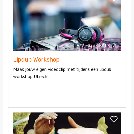
Workshop
Lipdub
Workshop
vanaf €32,50 p.p. excl BTW
Lipdub Workshop
Maak jouw eigen videoclip met tijdens een lipdub
workshop Utrecht!
Bekijk
Percussie
Bekijk
Workshop
Percussie
Workshop