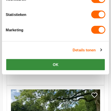
Bob
Workshop
Ross
Workshop
Statistieken
Marketing
vanaf €37,50 p.p. excl BTW
Bob Ross Workshop
Details tonen
Een Bob Ross® Workshop in Utrecht betekent
gezelligheid, plezier en een onvergetelijke belevenis.
OK
Leer landschappen schilderen als Bob Ross!
Bekijk
Graffiti
Bekijk
Workshop
Graffiti
Workshop