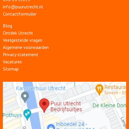
info@puurutrecht.nl
Contactformulier
Blog
Ontdek Utrecht
Veelgestelde vragen
Algemene voorwaarden
Privacy statement
Vacatures
Sitemap
Open
link