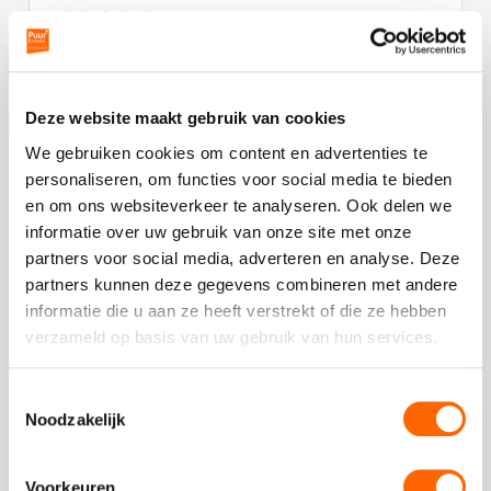
Deze
review
kreeg
- Jenny van der Laan | Diakonessenhuis
als
cijfer
Deze website maakt gebruik van cookies
een
We gebruiken cookies om content en advertenties te
5
personaliseren, om functies voor social media te bieden
Plaats een review
en om ons websiteverkeer te analyseren. Ook delen we
Bekijk alle reviews
informatie over uw gebruik van onze site met onze
partners voor social media, adverteren en analyse. Deze
partners kunnen deze gegevens combineren met andere
informatie die u aan ze heeft verstrekt of die ze hebben
verzameld op basis van uw gebruik van hun services.
Vergelijkbare uitjes
Toestemmingsselectie
Noodzakelijk
Bekijk
Bob
Bekijk
Voorkeuren
Ross