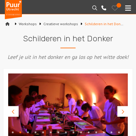
Puur*
Bewaarde
Zoeken
030-
uitjes
Utrecht
M
2145099
bedrijfsuitjes
Workshops
Creatieve workshops
Schilderen in het Donker
Home
Schilderen in het Donker
Arrangementen
Leef je uit in het donker en ga los op het witte doek!
Varen
Sport en spel
Workshops
Rondleidingen
Vorige
Volge
foto
foto
Locaties
Feesten