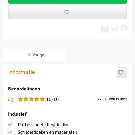
Bewaarde
uitjes
Print
Emai
Wh
Sidebar
Vorige
Like
Informatie
Beoordelingen
View
Schrijf een review
10/10
more
Inclusief
reviews
Professionele begeleiding
Schilderdoeken en materialen