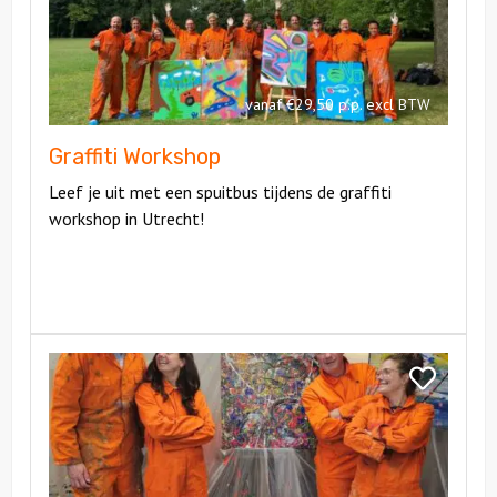
vanaf €29,50 p.p. excl BTW
Graffiti Workshop
Leef je uit met een spuitbus tijdens de graffiti
workshop in Utrecht!
Bekijk
Workshop
Bekijk
Action
Workshop
Painting
Action
Painting