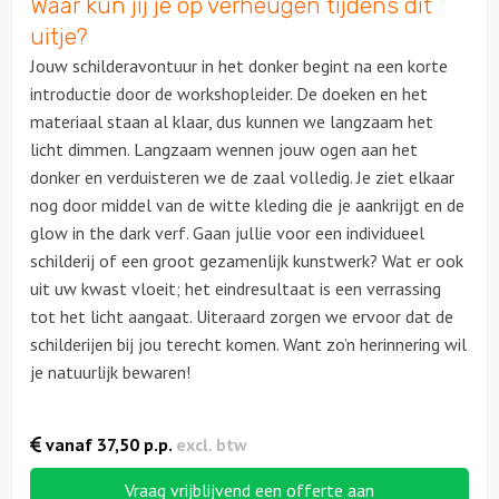
Waar kun jij je op verheugen tijdens dit
uitje?
Jouw schilderavontuur in het donker begint na een korte
introductie door de workshopleider. De doeken en het
materiaal staan al klaar, dus kunnen we langzaam het
licht dimmen. Langzaam wennen jouw ogen aan het
donker en verduisteren we de zaal volledig. Je ziet elkaar
nog door middel van de witte kleding die je aankrijgt en de
glow in the dark verf. Gaan jullie voor een individueel
schilderij of een groot gezamenlijk kunstwerk? Wat er ook
uit uw kwast vloeit; het eindresultaat is een verrassing
tot het licht aangaat. Uiteraard zorgen we ervoor dat de
schilderijen bij jou terecht komen. Want zo’n herinnering wil
je natuurlijk bewaren!
vanaf
37,50
p.p.
excl. btw
Vraag vrijblijvend een offerte aan