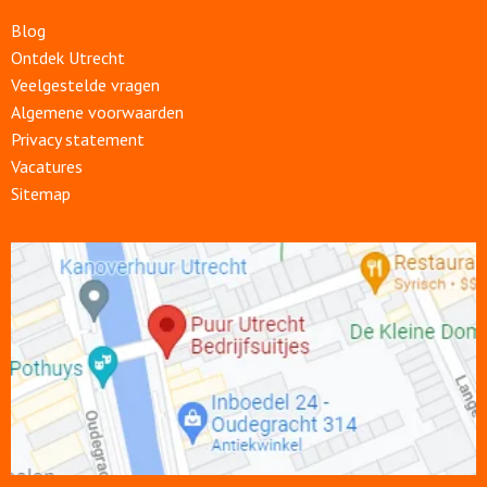
Blog
Ontdek Utrecht
Veelgestelde vragen
Algemene voorwaarden
Privacy statement
Vacatures
Sitemap
Open
link