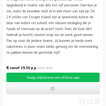
opgedeeld in teams van drie tot vijf personen. Dan kun je
los, want de bewaker sluit je in een mum van tijd op. De
24 cellen van Escape Island zijn je speelveld. Achter de
deur van iedere cel schuilt een nieuwe uitdaging die je
fysiek of mentaal op de proef stelt. Snel, de klok tikt!
Gebruik je hoofd, sleutel erop los en werk goed samen.
Pas op voor de andere teams; zij kunnen je harde werk
saboteren. Is jouw team slinks genoeg om de overwinning
te pakken binnen de gestelde tijd?
vanaf
19,50
p.p.
excl. btw
Vraag vrijblijvend een offerte aan
Bewaarde
uitjes
Print
Emai
Wh