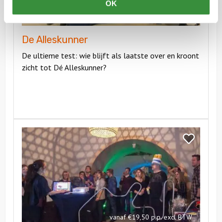
OK
vanaf €24,50 p.p. excl BTW
De Alleskunner
De ultieme test: wie blijft als laatste over en kroont
zicht tot Dé Alleskunner?
Bekijk
Game
Bekijk
Show
Game
Show
vanaf €19,50 p.p. excl BTW