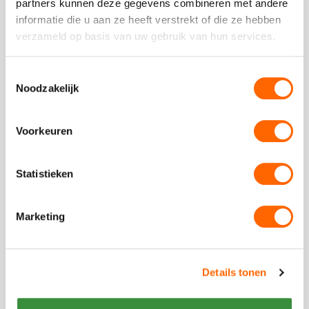
partners kunnen deze gegevens combineren met andere
informatie die u aan ze heeft verstrekt of die ze hebben
verzameld op basis van uw gebruik van hun services.
vanaf €22,50 p.p. excl BTW
Toestemmingsselectie
Pubquiz
Noodzakelijk
Test de kennis van je collega´s met een gezellige
Pubquiz in Utrecht!
Voorkeuren
Statistieken
Bekijk
Marketing
De
Bekijk
Alleskunner
De
Alleskunner
Details tonen