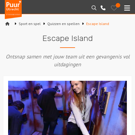
Puur*
Bewaarde
Zoeken
030-
uitjes
Utrecht
M
2145099
bedrijfsuitjes
Sport en spel
Quizzen en spellen
Escape Island
Home
Escape Island
Arrangementen
Ontsnap samen met jouw team uit een gevangenis vol
Varen
uitdagingen
Sport en spel
Workshops
Rondleidingen
Locaties
Feesten