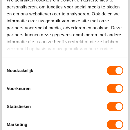
personaliseren, om functies voor social media te bieden
en om ons websiteverkeer te analyseren. Ook delen we
informatie over uw gebruik van onze site met onze
partners voor social media, adverteren en analyse. Deze
partners kunnen deze gegevens combineren met andere
informatie die u aan ze heeft verstrekt of die ze hebben
Bedrijfsfestival
verzameld op basis van uw gebruik van hun services.
vanaf 75 personen
04:00 uur
vanaf
74,50
p.p.
excl. btw
Toestemmingsselectie
Noodzakelijk
Een festival als bedrijfsfeest is ongekend populair. Lekker
eten op de foodmarket, een dansje wagen in de silent
disco en gezellig ontspannen met jouw collega's: kortom
Voorkeuren
genieten! Ook mogelijk op eigen locatie!
Statistieken
Bekijk
Marketing
Bekijk