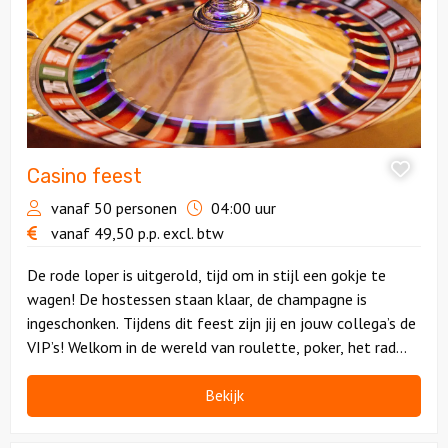
Casino feest
vanaf 50 personen
04:00 uur
vanaf
49,50
p.p.
excl. btw
De rode loper is uitgerold, tijd om in stijl een gokje te
wagen! De hostessen staan klaar, de champagne is
ingeschonken. Tijdens dit feest zijn jij en jouw collega’s de
VIP’s! Welkom in de wereld van roulette, poker, het rad
van fortuin, BlackJack en méér!
Bekijk