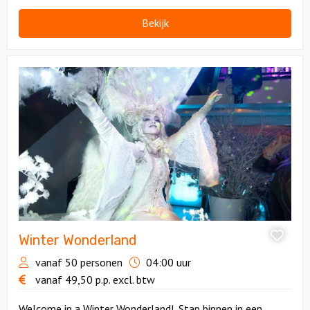
kunt op de dansvloer. Gatsby style!
Bekijk
Bekijk
Winter
Wonderland
Winter Wonderland
vanaf 50 personen
04:00 uur
vanaf
49,50
p.p.
excl. btw
Welcome in a Winter Wonderland!. Stap binnen in een