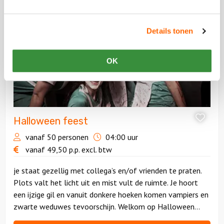
Halloween
feest
Details tonen
OK
Halloween feest
vanaf 50 personen
04:00 uur
vanaf
49,50
p.p.
excl. btw
je staat gezellig met collega’s en/of vrienden te praten.
Plots valt het licht uit en mist vult de ruimte. Je hoort
een ijzige gil en vanuit donkere hoeken komen vampiers en
zwarte weduwes tevoorschijn. Welkom op Halloween
horror night!