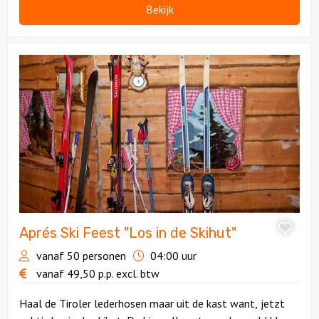
Bekijk
Bekijk
Aprés
Ski
Feest
"Los
in
de
Skihut"
Aprés Ski Feest "Los in de Skihut"
vanaf 50 personen
04:00 uur
vanaf
49,50
p.p.
excl. btw
Haal de Tiroler lederhosen maar uit de kast want, jetzt