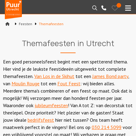
Puur*
Bewaarde
Zoeken
030-
uitjes
Utrecht
M
2145099
bedrijfsuitjes
Feesten
Themafeesten
Home
Themafeesten in Utrecht
Arrangementen
Varen
Een goed personeelsfeest begint met een spetterend thema.
Hier vind je de leukste feestideeën uitgewerkt tot complete
Sport en spel
themafeesten.
Van Los in de Skihut
tot een
James Bond party
,
van
Moulin Rouge
tot een
Fout Feest
: wij bieden alles.
Workshops
Meerdere thema's combineren of een feest op maat. Ook dat is
mogelijk! Wij verzorgen meer dan honderd feesten per jaar.
Rondleidingen
Waaronder ook
jubileumfeesten
! Van A tot Z: van decorstuk tot
theelepel. Onze prioriteit? Het plezier van de gasten! Staat
Locaties
jouw ideale
bedrijfsfeest
hier niet tussen? Ons team heeft
maatwerk perfect in de vingers! Bel ons op
030 214 5099
voor
een vrijblijvend voorstel op maat! Wij verbazen je graag met
Feesten