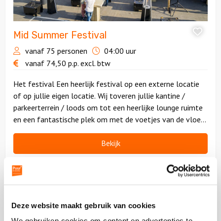
Mid Summer Festival
vanaf 75 personen
04:00 uur
vanaf
74,50
p.p.
excl. btw
Het festival Een heerlijk festival op een externe locatie
of op jullie eigen locatie. Wij toveren jullie kantine /
parkeerterrein / loods om tot een heerlijke lounge ruimte
en een fantastische plek om met de voetjes van de vloer
te gaan. Zak lekker onderuit op één van de relaxte
loungekussens, geniet van [..]
Bekijk
Bekijk
Bedrijfsfestival
Deze website maakt gebruik van cookies
We gebruiken cookies om content en advertenties te