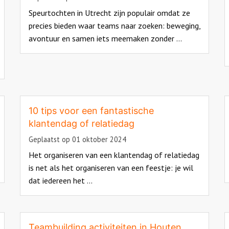
Speurtochten in Utrecht zijn populair omdat ze
precies bieden waar teams naar zoeken: beweging,
avontuur en samen iets meemaken zonder ...
Read
more
R
about
m
a
10 tips voor een fantastische
klantendag of relatiedag
Geplaatst op 01 oktober 2024
Het organiseren van een klantendag of relatiedag
is net als het organiseren van een feestje: je wil
dat iedereen het ...
R
m
Read
a
more
about
Teambuilding activiteiten in Houten