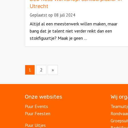
Utrecht
Geplaatst op 08 juli 2024
Altijd al een meesterwerk willen maken, maar
bang dat je talent niet verder reikt dan een
stokfiguurtje? Maak je geen ...
Read
more
about
1
2
»
Onze websites
Wij or
Puur Events
Teamuitj
Puur Feesten
Rondvaa
Groepsui
Puur Uitjes
Bedrijfsu