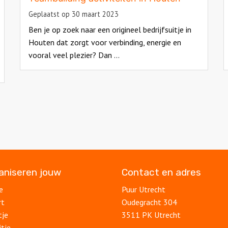
Geplaatst op 30 maart 2023
Ben je op zoek naar een origineel bedrijfsuitje in
Houten dat zorgt voor verbinding, energie en
vooral veel plezier? Dan ...
Read
R
more
m
about
a
ganiseren jouw
Contact en adres
e
Puur Utrecht
rt
Oudegracht 304
tje
3511 PK Utrecht
itje