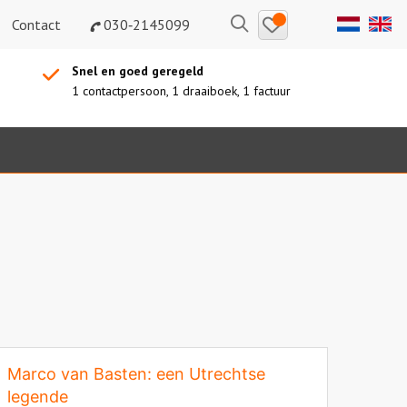
Bewaarde
Zoeken
Contact
030‑2145099
uitjes
Snel en goed geregeld
1 contactpersoon, 1 draaiboek, 1 factuur
Marco van Basten: een Utrechtse
legende