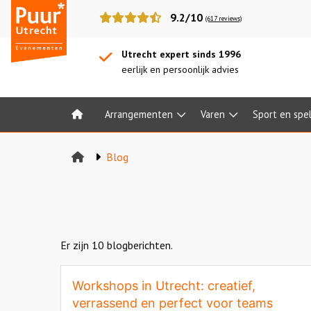
Puur*
9.2/10
(617 reviews)
Utrecht
bedrijfsuitjes
Utrecht expert sinds 1996
eerlijk en persoonlijk advies
Arrangementen
Varen
Sport en spe
Home
Blog
Er zijn 10 blogberichten.
Workshops in Utrecht: creatief,
verrassend en perfect voor teams