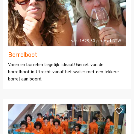
Borrelbo
vanaf €29,50 p.p. excl BTW
Borrelboot
Varen en borrelen tegelijk: ideaal! Geniet van de
borrelboot in Utrecht vanaf het water met een lekkere
borrel aan boord.
Bekijk
Bob
Bekijk
Ross
Bob
Workshop
Ross
Worksho