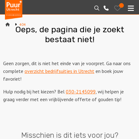
Puur*
Bewaarde
Zoeken
030-
uitjes
Utrecht
M
2145099
bedrijfsuitjes
404
Oeps, de pagina die je zoekt
Home
bestaat niet!
Arrangementen
Varen
Geen zorgen, dit is niet het einde van je voorpret. Ga naar ons
complete
overzicht bedrijfsuitjes in Utrecht
en boek jouw
Sport en spel
favoriet!
Workshops
Hulp nodig bij het kiezen? Bel
030-2145099
, wij helpen je
graag verder met een vrijblijvende offerte of gouden tip!
Rondleidingen
Locaties
Misschien is dit iets voor jou?
Feesten