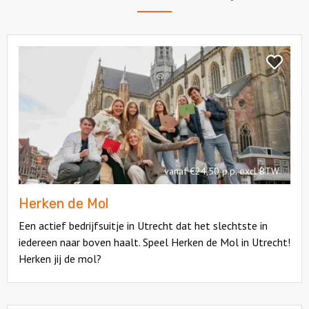
Bekijk
Herken
Bekijk
de
Herken
Mol
de
Mol
vanaf €24,50 p.p. excl BTW
Herken de Mol
Een actief bedrijfsuitje in Utrecht dat het slechtste in
iedereen naar boven haalt. Speel Herken de Mol in Utrecht!
Herken jij de mol?