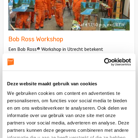
vanaf €37,50 p.p. excl BTW
Bob Ross Workshop
Een Bob Ross® Workshop in Utrecht betekent
gezelligheid, plezier en een onvergetelijke belevenis. Leer
landschappen schilderen als Bob Ross!
Deze website maakt gebruik van cookies
Bekijk
We gebruiken cookies om content en advertenties te
Waterfiets
Bekijk
personaliseren, om functies voor social media te bieden
Puzzeltocht
Waterfie
en om ons websiteverkeer te analyseren. Ook delen we
Puzzelto
informatie over uw gebruik van onze site met onze
partners voor social media, adverteren en analyse. Deze
partners kunnen deze gegevens combineren met andere
informatie die u aan ze heeft verstrekt of die ze hebben