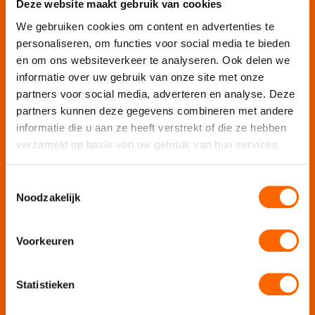
Deze website maakt gebruik van cookies
Escape Room Mysterium
Vergaderlocatie De Grote Werf
We gebruiken cookies om content en advertenties te
Vergaderlocatie Rotterdam View
personaliseren, om functies voor social media te bieden
en om ons websiteverkeer te analyseren. Ook delen we
Vergaderlocatie Dak van Amsterdam
informatie over uw gebruik van onze site met onze
Mobiele escaperoom De Strijd
partners voor social media, adverteren en analyse. Deze
partners kunnen deze gegevens combineren met andere
informatie die u aan ze heeft verstrekt of die ze hebben
Wij organiseren jouw
verzameld op basis van uw gebruik van hun services.
Teamuitje
Toestemmingsselectie
Rondvaart
Noodzakelijk
Groepsuitje
Bedrijfsuitje
Teambuilding
Voorkeuren
Afdelingsuitje
Personeelsuitje
Statistieken
Bedrijfsfeest