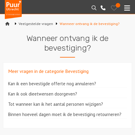
Puur*
Bewaarde
Zoeken
030-
uitjes
Utrecht
M
2145099
bedrijfsuitjes
Veelgestelde vragen
Wanneer ontvang ik de bevestiging?
Home
Wanneer ontvang ik de
Arrangementen
bevestiging?
Varen
Meer vragen in de categorie Bevestiging
Sport en spel
Kan ik een bevestigde offerte nog annuleren?
Workshops
Kan ik ook dieetwensen doorgeven?
Rondleidingen
Tot wanneer kan ik het aantal personen wijzigen?
Binnen hoeveel dagen moet ik de bevestiging retourneren?
Locaties
Feesten