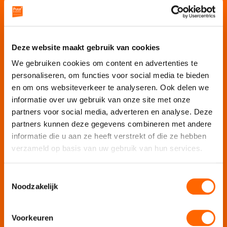
Puur Feesten
Puur Uitjes
Puur Amsterdam
Deze website maakt gebruik van cookies
Puur Rotterdam
Puur Den Haag
We gebruiken cookies om content en advertenties te
Puur Haarlem
personaliseren, om functies voor social media te bieden
en om ons websiteverkeer te analyseren. Ook delen we
Escape Room Mysterium
informatie over uw gebruik van onze site met onze
Vergaderlocatie De Grote Werf
partners voor social media, adverteren en analyse. Deze
Vergaderlocatie Rotterdam View
partners kunnen deze gegevens combineren met andere
Vergaderlocatie Dak van Amsterdam
informatie die u aan ze heeft verstrekt of die ze hebben
verzameld op basis van uw gebruik van hun services.
Mobiele escaperoom De Strijd
Toestemmingsselectie
Wij organiseren jouw
Noodzakelijk
Teamuitje
Voorkeuren
Rondvaart