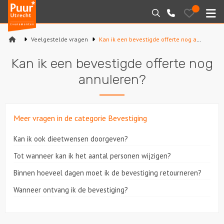
Puur*
Bewaarde
Zoeken
030-
uitjes
Utrecht
M
2145099
bedrijfsuitjes
Veelgestelde vragen
Kan ik een bevestigde offerte nog annuleren?
Home
Kan ik een bevestigde offerte nog
Arrangementen
annuleren?
Varen
Meer vragen in de categorie Bevestiging
Sport en spel
Kan ik ook dieetwensen doorgeven?
Workshops
Tot wanneer kan ik het aantal personen wijzigen?
Rondleidingen
Binnen hoeveel dagen moet ik de bevestiging retourneren?
Wanneer ontvang ik de bevestiging?
Locaties
Feesten