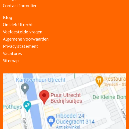
Contactformulier
Blog
Ontdek Utrecht
Veelgestelde vragen
Algemene voorwaarden
Privacy statement
Vacatures
Sitemap
Open
link