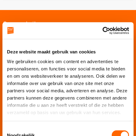
Onze websites
Puur Events
Puur Feesten
Deze website maakt gebruik van cookies
Puur Uitjes
We gebruiken cookies om content en advertenties te
Puur Amsterdam
personaliseren, om functies voor social media te bieden
Puur Rotterdam
en om ons websiteverkeer te analyseren. Ook delen we
informatie over uw gebruik van onze site met onze
Puur Den Haag
partners voor social media, adverteren en analyse. Deze
Puur Haarlem
partners kunnen deze gegevens combineren met andere
Escape Room Mysterium
informatie die u aan ze heeft verstrekt of die ze hebben
Vergaderlocatie De Grote Werf
verzameld op basis van uw gebruik van hun services.
Vergaderlocatie Rotterdam View
Vergaderlocatie Dak van Amsterdam
Toestemmingsselectie
Noodzakelijk