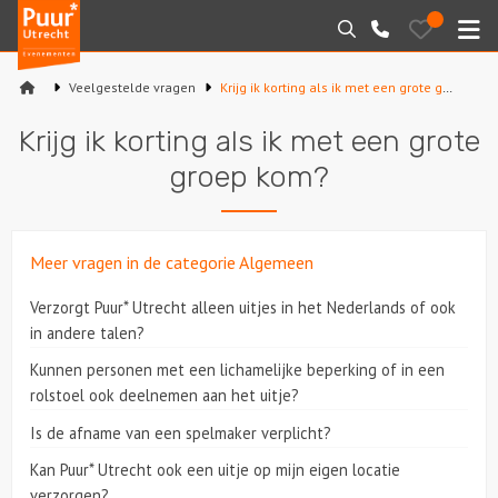
Puur*
Bewaarde
Zoeken
030-
uitjes
Utrecht
M
2145099
bedrijfsuitjes
Veelgestelde vragen
Krijg ik korting als ik met een grote groep kom?
Home
Krijg ik korting als ik met een grote
Arrangementen
groep kom?
Varen
Meer vragen in de categorie Algemeen
Sport en spel
Verzorgt Puur* Utrecht alleen uitjes in het Nederlands of ook
Workshops
in andere talen?
Kunnen personen met een lichamelijke beperking of in een
Rondleidingen
rolstoel ook deelnemen aan het uitje?
Is de afname van een spelmaker verplicht?
Locaties
Kan Puur* Utrecht ook een uitje op mijn eigen locatie
Feesten
verzorgen?