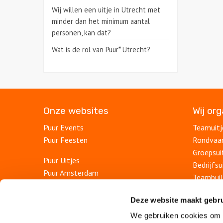
Wij willen een uitje in Utrecht met
minder dan het minimum aantal
personen, kan dat?
Wat is de rol van Puur* Utrecht?
Onze websites
Wij or
Puur Events
Teamuitj
Puur Feesten
Rondvaa
Groepsui
Puur Uitjes
Bedrijfsu
Puur Amsterdam
Teambuil
Puur Rotterdam
Afdelings
Puur Den Haag
Deze website maakt gebru
Personee
Puur Haarlem
We gebruiken cookies om c
Bedrijfs