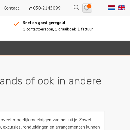
Bewaarde
Zoeken
Contact
030‑2145099
uitjes
Snel en goed geregeld
1 contactpersoon, 1 draaiboek, 1 factuur
lands of ook in andere
k zoveel mogelijk meekrijgen van het uitje. Zowel
es, excursies, rondleidingen en arrangementen kunnen