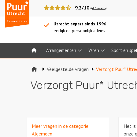
Puur*
9.2/10
(617 reviews)
Utrecht
bedrijfsuitjes
Utrecht expert sinds 1996
eerlijk en persoonlijk advies
Arrangementen
Varen
Sport en spe
Home
Veelgestelde vragen
Verzorgt Puur* Utrec
Verzorgt Puur* Utrech
Meer vragen in de categorie
Het is
Algemeen
onze g