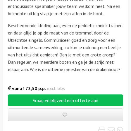
enthousiaste spelmaker jouw team welkom heet. Na een
beknopte uitleg stap je met zijn allen in de boot.
Beschermende kleding aan, even de peddeltechniek trainen
en daar glijd je op de maat van de trommel door de
Utrechtse singels. Communiceer goed en zorg voor een
uitmuntende samenwerking; zo kun je ook nog een beetje
van het uitzicht genieten! Ben je met een grote groep?
Dan regelen we meerdere boten en ga je de strijd met
elkaar aan. Wie is de ultieme meester van de drakenboot?
vanaf
72,50
p.p.
excl. btw
Vraag vrijblijvend een offerte aan
Bewaarde
uitjes
Print
Emai
Wh