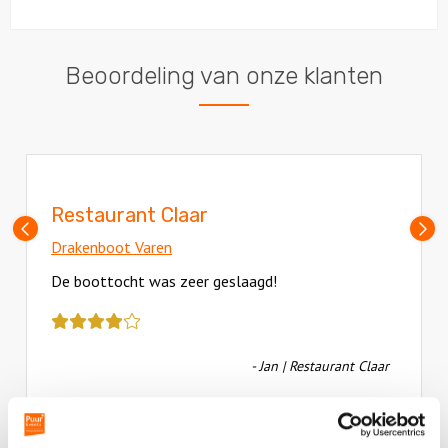
Beoordeling van onze klanten
Restaurant Claar
Vorige
V
slide
sl
Drakenboot Varen
De boottocht was zeer geslaagd!
Deze
review
kreeg
- Jan | Restaurant Claar
als
cijfer
een