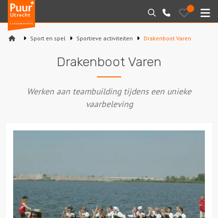
Puur*
Bewaarde
Zoeken
030-
uitjes
Utrecht
M
2145099
bedrijfsuitjes
Sport en spel
Sportieve activiteiten
Drakenboot Varen
Home
Drakenboot Varen
Arrangementen
Werken aan teambuilding tijdens een unieke
Varen
vaarbeleving
Sport en spel
Workshops
Rondleidingen
Locaties
Feesten