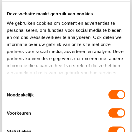
4.5
Deze website maakt gebruik van cookies
Plaats een review
Bekijk alle reviews
We gebruiken cookies om content en advertenties te
personaliseren, om functies voor social media te bieden
en om ons websiteverkeer te analyseren. Ook delen we
informatie over uw gebruik van onze site met onze
partners voor social media, adverteren en analyse. Deze
partners kunnen deze gegevens combineren met andere
Vergelijkbare uitjes
informatie die u aan ze heeft verstrekt of die ze hebben
verzameld op basis van uw gebruik van hun services.
Bekijk
Herken
Toestemmingsselectie
Bekijk
Noodzakelijk
de
Herken
Mol
de
Mol
Voorkeuren
Statistieken