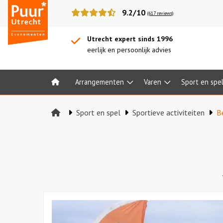
Puur*
9.2/10
(617 reviews)
Utrecht
bedrijfsuitjes
Utrecht expert sinds 1996
eerlijk en persoonlijk advies
Arrangementen
Varen
Sport en spe
Home
Sport en spel
Sportieve activiteiten
B