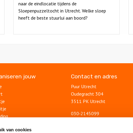
naar de eindlocatie tijdens de
Sloepenpuzzeltocht in Utrecht. Welke sloep
heeft de beste stuurlui aan boord?
ganiseren jouw
Contact en adres
e
Puur Utrecht
rt
Oudegracht 304
tje
3511 PK Utrecht
itje
030‑2145099
ding
info@puurutrecht.nl
uitje
Contactformulier
ik van cookies
lsuitje