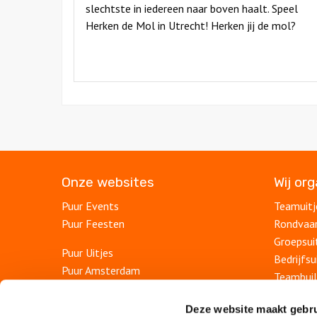
slechtste in iedereen naar boven haalt. Speel
Herken de Mol in Utrecht! Herken jij de mol?
Onze websites
Wij or
Puur Events
Teamuitj
Puur Feesten
Rondvaa
Groepsui
Puur Uitjes
Bedrijfsu
Puur Amsterdam
Teambuil
Puur Rotterdam
Afdelings
Puur Den Haag
Deze website maakt gebru
Personee