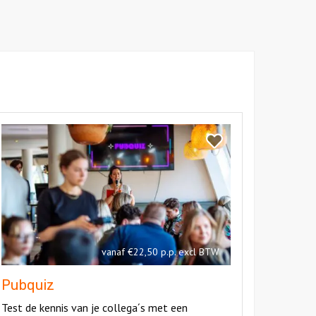
kijk
ubquiz
Bekijk
Pubquiz
vanaf €22,50 p.p. excl BTW
Pubquiz
Test de kennis van je collega´s met een