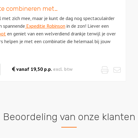
t te combineren met…
met zich mee, maar je kunt de dag nog spectaculairder
en spannende
Expeditie Robinson
in de zon! Liever een
oot
en geniet van een welverdiend drankje terwijl je over
s helpen je met een combinatie die helemaal bij jouw
Print
Emai
waarde
vanaf
19,50
p.p.
excl. btw
es
Beoordeling van onze klanten