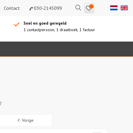
Bewaarde
Zoeken
Contact
030‑2145099
uitjes
Snel en goed geregeld
1 contactpersoon, 1 draaiboek, 1 factuur
d
Sidebar
Vorige