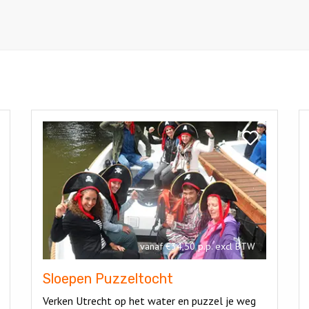
Bekijk
Be
Sloepen
P
k
Bekijk
Puzzeltocht
en
Sloepen
Puzzeltocht
vanaf €34,50 p.p. excl BTW
Sloepen Puzzeltocht
Verken Utrecht op het water en puzzel je weg