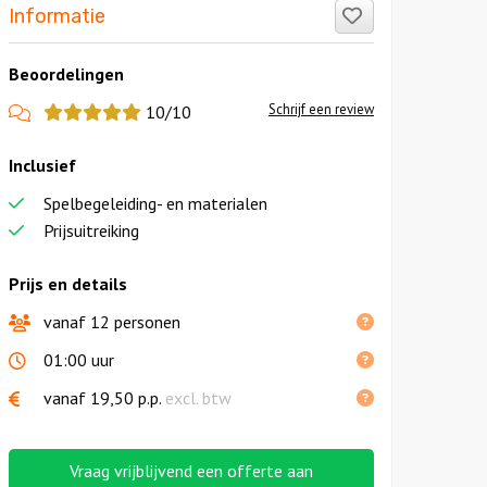
Like!
Informatie
Beoordelingen
View
Schrijf een review
10/10
more
Inclusief
reviews
Spelbegeleiding- en materialen
Prijsuitreiking
Prijs en details
vanaf 12 personen
01:00 uur
vanaf
19,50
p.p.
excl. btw
Vraag vrijblijvend een offerte aan