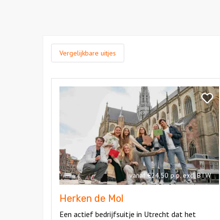
Vergelijkbare uitjes
Bekijk
Herken
Bekij
de
Herk
Mol
de
Mol
vanaf €24,50 p.p. excl BTW
Herken de Mol
Een actief bedrijfsuitje in Utrecht dat het