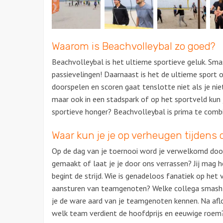
Waarom is Beachvolleybal zo goed?
Beachvolleybal is het ultieme sportieve geluk. Smas
passievelingen! Daarnaast is het de ultieme spor
doorspelen en scoren gaat tenslotte niet als je ni
maar ook in een stadspark of op het sportveld kun 
sportieve honger? Beachvolleybal is prima te combi
Waar kun je je op verheugen tijdens d
Op de dag van je toernooi word je verwelkomd door
gemaakt of laat je je door ons verrassen? Jij mag he
begint de strijd. Wie is genadeloos fanatiek op het v
aansturen van teamgenoten? Welke collega smasht d
je de ware aard van je teamgenoten kennen. Na afloop
welk team verdient de hoofdprijs en eeuwige roem