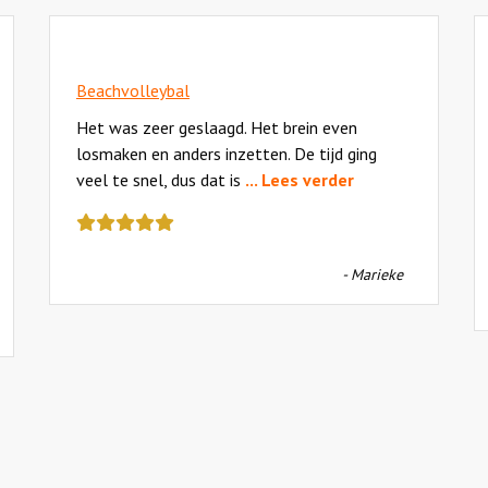
Beachvolleybal
Het was zeer geslaagd. Het brein even
losmaken en anders inzetten. De tijd ging
veel te snel, dus dat is
... Lees verder
Deze
review
kreeg
- Marieke
als
cijfer
een
5