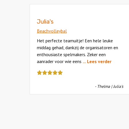
Julia's
Beachvolleybal
Het perfecte teamuitje! Een hele leuke
middag gehad, dankzij de organisatoren en
enthousiaste spelmakers. Zeker een
aanrader voor wie eens
... Lees verder
Deze
review
kreeg
- Thelma | Julia's
als
cijfer
een
5