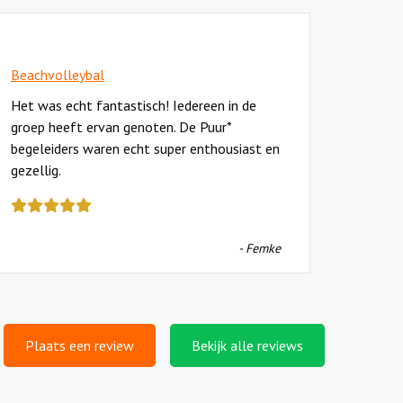
Beachvolleybal
Het was echt fantastisch! Iedereen in de
groep heeft ervan genoten. De Puur*
begeleiders waren echt super enthousiast en
gezellig.
Deze
review
kreeg
- Femke
als
cijfer
een
5
Plaats een review
Bekijk alle reviews