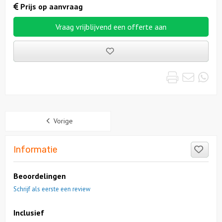
Prijs op aanvraag
Vraag vrijblijvend een offerte aan
Bewaarde
uitjes
Print
Emai
Wh
Sidebar
Vorige
Like
Informatie
Beoordelingen
Schrijf als eerste een review
Inclusief