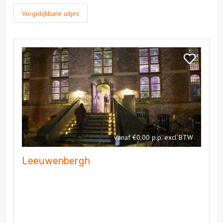
Vergelijkbare uitjes
Bekijk
Leeuwenbergh
Bekijk
Leeuwenbe
vanaf €0,00 p.p. excl BTW
Leeuwenbergh