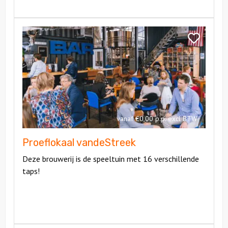
Bekijk
Proeflokaal
Bekijk
vandeStreek
Proeflokaal
vandeStree
vanaf €0,00 p.p. excl BTW
Proeflokaal vandeStreek
Deze brouwerij is de speeltuin met 16 verschillende
taps!