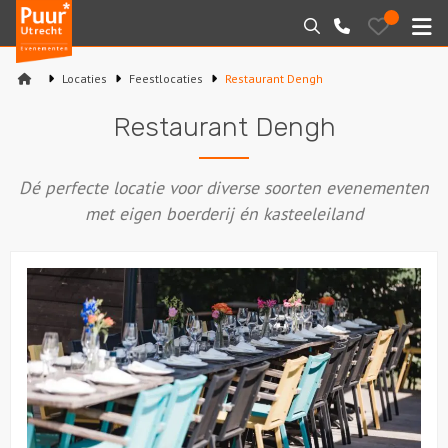
Puur*
Bewaarde
Zoeken
030-
uitjes
Utrecht
M
2145099
bedrijfsuitjes
Locaties
Feestlocaties
Restaurant Dengh
Home
Restaurant Dengh
Arrangementen
Dé perfecte locatie voor diverse soorten evenementen
Varen
met eigen boerderij én kasteeleiland
Sport en spel
Workshops
Rondleidingen
Locaties
Feesten