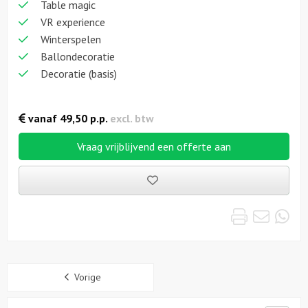
Table magic
VR experience
Winterspelen
Ballondecoratie
Decoratie (basis)
vanaf
49,50
p.p.
excl. btw
Vraag vrijblijvend een offerte aan
Bewaarde
uitjes
Print
Emai
Wh
Sidebar
Vorige