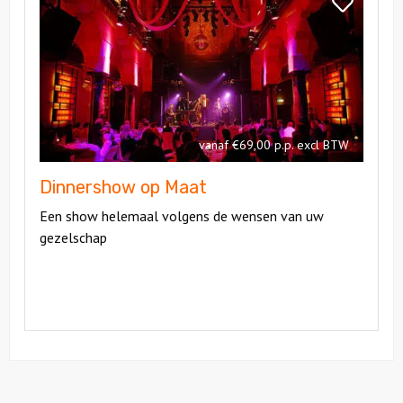
Bekijk
op
Dinnershow
Maat
op
Maat
vanaf €69,00 p.p. excl BTW
Dinnershow op Maat
Een show helemaal volgens de wensen van uw
gezelschap