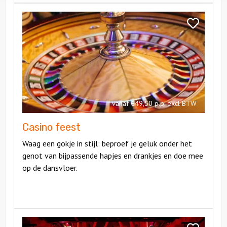
Bekijk
Casino
Bekijk
feest
Casino
feest
vanaf €49,50 p.p. excl BTW
Casino feest
Waag een gokje in stijl: beproef je geluk onder het
genot van bijpassende hapjes en drankjes en doe mee
op de dansvloer.
Bekijk
Dinnershow