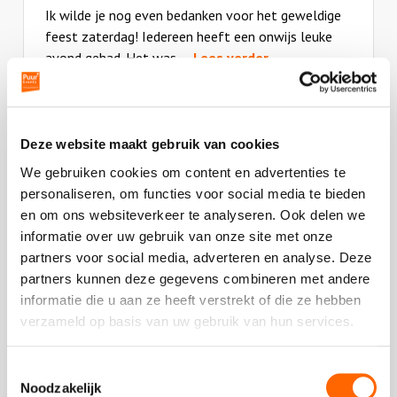
Ik wilde je nog even bedanken voor het geweldige
feest zaterdag! Iedereen heeft een onwijs leuke
avond gehad. Het was
... Lees verder
Deze
review
kreeg
iPROFS
als
Deze website maakt gebruik van cookies
cijfer
We gebruiken cookies om content en advertenties te
een
personaliseren, om functies voor social media te bieden
5
en om ons websiteverkeer te analyseren. Ook delen we
informatie over uw gebruik van onze site met onze
Plaats een review
partners voor social media, adverteren en analyse. Deze
Bekijk alle reviews
partners kunnen deze gegevens combineren met andere
informatie die u aan ze heeft verstrekt of die ze hebben
verzameld op basis van uw gebruik van hun services.
Toestemmingsselectie
Noodzakelijk
Vergelijkbare uitjes