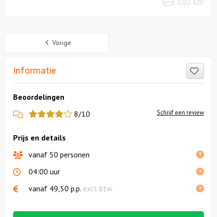
Sidebar
Vorige
Like
Informatie
Beoordelingen
View
Schrijf een review
8/10
more
Prijs en details
reviews
vanaf 50 personen
04:00 uur
vanaf
49,50
p.p.
excl. btw