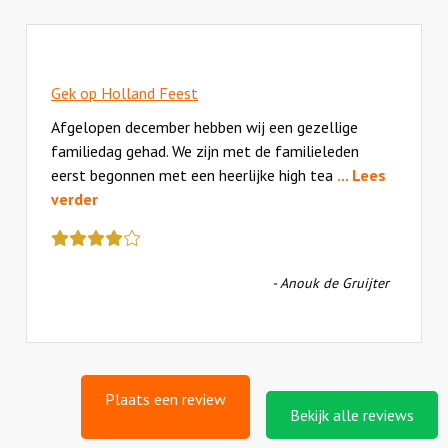
Gek op Holland Feest
Afgelopen december hebben wij een gezellige
familiedag gehad. We zijn met de familieleden
eerst begonnen met een heerlijke high tea
... Lees
verder
Deze
review
kreeg
- Anouk de Gruijter
als
cijfer
een
4
Plaats een review
Bekijk alle reviews