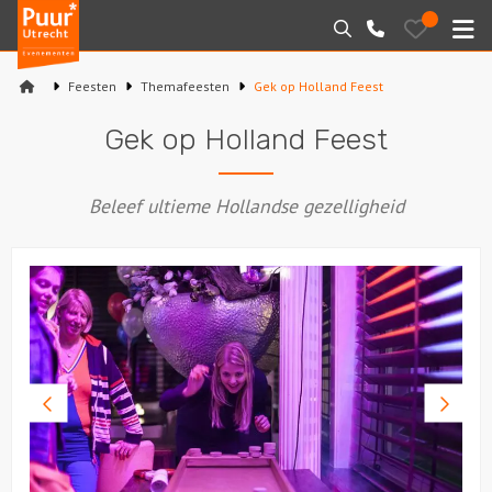
Puur*
Bewaarde
Zoeken
030-
uitjes
Utrecht
M
2145099
bedrijfsuitjes
Feesten
Themafeesten
Gek op Holland Feest
Home
Gek op Holland Feest
Arrangementen
Beleef ultieme Hollandse gezelligheid
Varen
Sport en spel
Workshops
Rondleidingen
Vorige
Volge
foto
foto
Locaties
Feesten