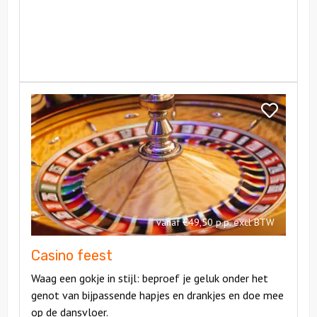
Bekijk
Casino
Bekijk
feest
Casino
feest
vanaf €49,50 p.p. excl BTW
Casino feest
Waag een gokje in stijl: beproef je geluk onder het
genot van bijpassende hapjes en drankjes en doe mee
op de dansvloer.