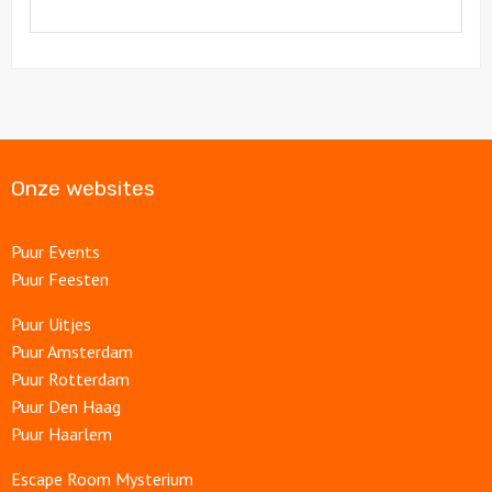
Onze websites
Puur Events
Puur Feesten
Puur Uitjes
Puur Amsterdam
Puur Rotterdam
Puur Den Haag
Puur Haarlem
Escape Room Mysterium