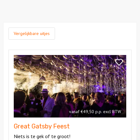
Vergelijkbare uitjes
Bekijk
Great
Bekijk
Gatsby
Great
Feest
Gatsby
Feest
vanaf €49,50 p.p. excl BTW
Great Gatsby Feest
Niets is te gek of te groot!