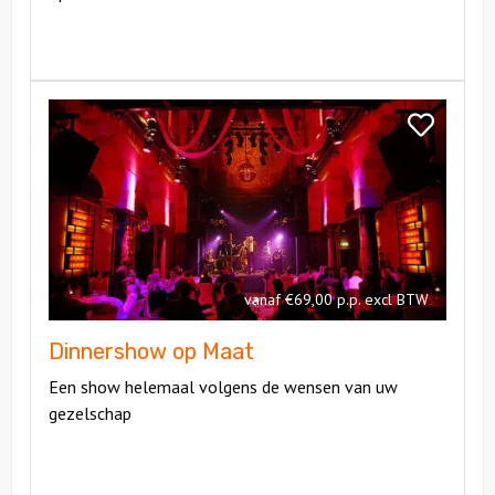
Bekijk
Dinnershow
Bekijk
op
Dinnershow
Maat
op
Maat
vanaf €69,00 p.p. excl BTW
Dinnershow op Maat
Een show helemaal volgens de wensen van uw
gezelschap