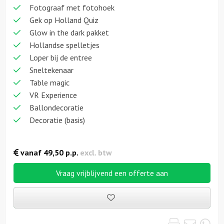
Fotograaf met fotohoek
Gek op Holland Quiz
Glow in the dark pakket
Hollandse spelletjes
Loper bij de entree
Sneltekenaar
Table magic
VR Experience
Ballondecoratie
Decoratie (basis)
vanaf
49,50
p.p.
excl. btw
Vraag vrijblijvend een offerte aan
Bewaarde
uitjes
Print
Emai
Wh