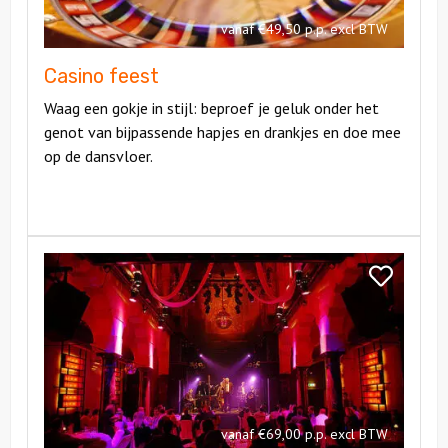
vanaf €49,50 p.p. excl BTW
Casino feest
Waag een gokje in stijl: beproef je geluk onder het
genot van bijpassende hapjes en drankjes en doe mee
op de dansvloer.
Bekijk
Dinnershow
Bekijk
op
Dinnershow
Maat
op
Maat
vanaf €69,00 p.p. excl BTW