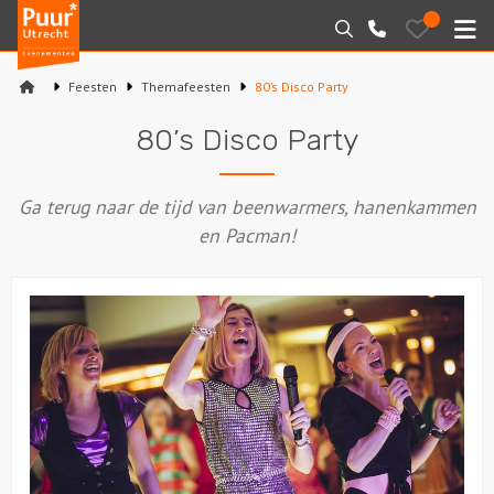
Puur*
Bewaarde
Zoeken
030-
uitjes
Utrecht
M
2145099
bedrijfsuitjes
Feesten
Themafeesten
80’s Disco Party
Home
80’s Disco Party
Arrangementen
Ga terug naar de tijd van beenwarmers, hanenkammen
Varen
en Pacman!
Sport en spel
Workshops
Rondleidingen
Locaties
Feesten