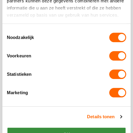
partners kunnen deze gegevens combineren met andere
cijfer
informatie die u aan ze heeft verstrekt of die ze hebben
een
verzameld op basis van uw gebruik van hun services.
5
Toestemmingsselectie
Plaats een review
Noodzakelijk
Bekijk alle reviews
Voorkeuren
Statistieken
Vergelijkbare uitjes
Marketing
Bekijk
Great
Bekijk
Gatsby
Great
Details tonen
Feest
Gatsby
Feest