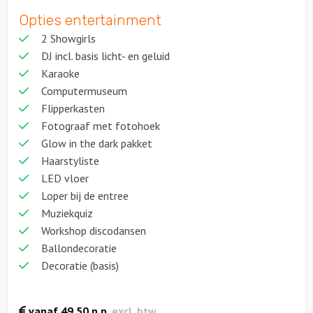
Opties entertainment
2 Showgirls
DJ incl. basis licht- en geluid
Karaoke
Computermuseum
Flipperkasten
Fotograaf met fotohoek
Glow in the dark pakket
Haarstyliste
LED vloer
Loper bij de entree
Muziekquiz
Workshop discodansen
Ballondecoratie
Decoratie (basis)
vanaf
49,50
p.p.
excl. btw