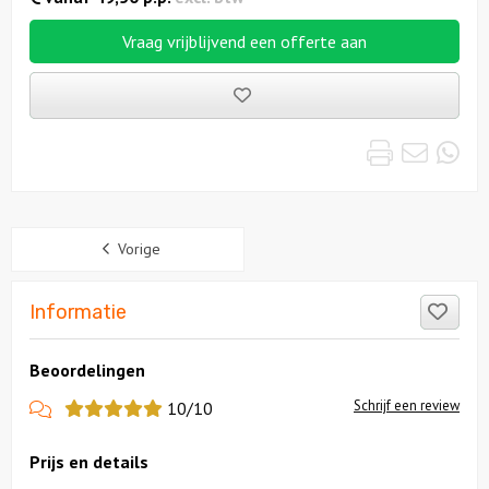
Vraag vrijblijvend een offerte aan
Bewaarde
uitjes
Print
Emai
Wh
Sidebar
Vorige
Like
Informatie
Beoordelingen
View
Schrijf een review
10/10
more
Prijs en details
reviews