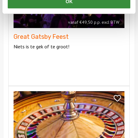
OK
vanaf €49,50 p.p. excl BTW
Great Gatsby Feest
Niets is te gek of te groot!
Bekijk
Casino
Bekijk
feest
Casino
feest