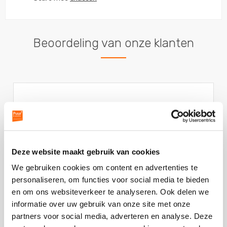
Beoordeling van onze klanten
Gemeente Almere
Vorige
V
80's Disco Party
slide
sl
WOW!!!!! Wat hebben wij een heerlijke middag en
Deze website maakt gebruik van cookies
avond gehad! De voorbereidingen liepen perfect,
We gebruiken cookies om content en advertenties te
fijn contact met Daisy gehad en
... Lees verder
personaliseren, om functies voor social media te bieden
Deze
en om ons websiteverkeer te analyseren. Ook delen we
review
informatie over uw gebruik van onze site met onze
kreeg
- Danny Bodewitz | Gemeente Almere
partners voor social media, adverteren en analyse. Deze
als