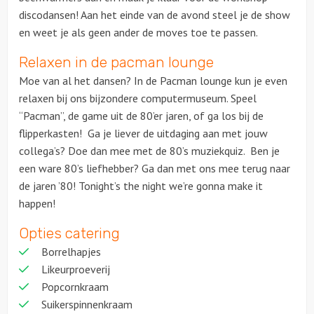
discodansen! Aan het einde van de avond steel je de show
en weet je als geen ander de moves toe te passen.
Relaxen in de pacman lounge
Moe van al het dansen? In de Pacman lounge kun je even
relaxen bij ons bijzondere computermuseum. Speel
“Pacman”, de game uit de 80’er jaren, of ga los bij de
flipperkasten! Ga je liever de uitdaging aan met jouw
collega’s? Doe dan mee met de 80’s muziekquiz. Ben je
een ware 80’s liefhebber? Ga dan met ons mee terug naar
de jaren ’80! Tonight’s the night we’re gonna make it
happen!
Opties catering
Borrelhapjes
Likeurproeverij
Popcornkraam
Suikerspinnenkraam