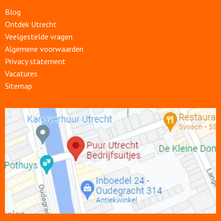
Blog
Ontdek Utrecht
Veelgestelde vragen
Algemene voorwaarden
Privacy statement
Vacatures
Sitemap
Open
link