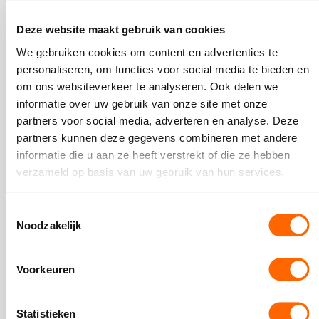
Deze website maakt gebruik van cookies
We gebruiken cookies om content en advertenties te
personaliseren, om functies voor social media te bieden en
om ons websiteverkeer te analyseren. Ook delen we
informatie over uw gebruik van onze site met onze
partners voor social media, adverteren en analyse. Deze
partners kunnen deze gegevens combineren met andere
informatie die u aan ze heeft verstrekt of die ze hebben
Dol op Nederlandstalige muziek en verliefd op alle
verzameld op basis van uw gebruik van hun services.
steden– dat ben ik, Jesse Schotanus!
Of je nu op zoek bent naar het perfecte bedrijfsuitje, een
Toestemmingsselectie
uniek event of een effectieve teambuilding activiteit, ik
Noodzakelijk
sta voor je klaar. Van Amsterdam tot Rotterdam, en van
Utrecht tot Den Haag – ik help je om van jouw dag een
Voorkeuren
groot succes te maken.
Bel of mail Puur* Utrecht en we sturen je een
Statistieken