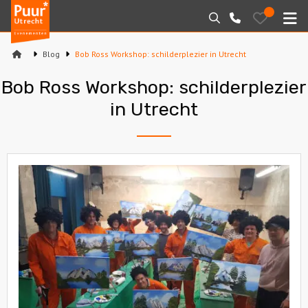
Puur*
Bewaarde
Zoeken
030-
uitjes
Utrecht
M
2145099
bedrijfsuitjes
Blog
Bob Ross Workshop: schilderplezier in Utrecht
Home
Bob Ross Workshop: schilderplezier
Arrangementen
in Utrecht
Varen
Sport en spel
Workshops
Rondleidingen
Locaties
Feesten