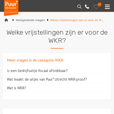
Puur*
Bewaarde
Zoeken
030-
uitjes
Utrecht
M
2145099
bedrijfsuitjes
Veelgestelde vragen
Welke vrijstellingen zijn er voor de WKR?
Home
Welke vrijstellingen zijn er voor de
Arrangementen
WKR?
Varen
Meer vragen in de categorie WKR
Sport en spel
Is een bedrijfsuitje fiscaal aftrekbaar?
Workshops
Wat maakt de uitjes van Puur* Utrecht WKR-proof?
Rondleidingen
Wat is WKR?
Locaties
Feesten