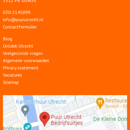
3511 PK Utrecht
030‑2145099
info@puurutrecht.nl
Contactformulier
Blog
Ontdek Utrecht
Veelgestelde vragen
Algemene voorwaarden
Privacy statement
Vacatures
Sitemap
Open
link