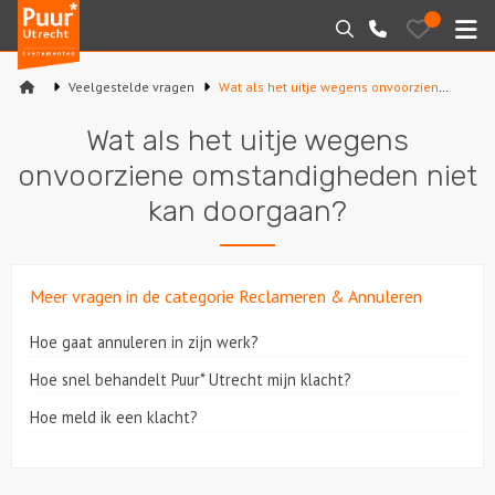
Puur*
Bewaarde
Zoeken
030-
uitjes
Utrecht
M
2145099
bedrijfsuitjes
Veelgestelde vragen
Wat als het uitje wegens onvoorziene omstandigheden niet kan doorgaan?
Home
Wat als het uitje wegens
Arrangementen
onvoorziene omstandigheden niet
kan doorgaan?
Varen
Sport en spel
Meer vragen in de categorie Reclameren & Annuleren
Workshops
Hoe gaat annuleren in zijn werk?
Hoe snel behandelt Puur* Utrecht mijn klacht?
Rondleidingen
Hoe meld ik een klacht?
Locaties
Feesten