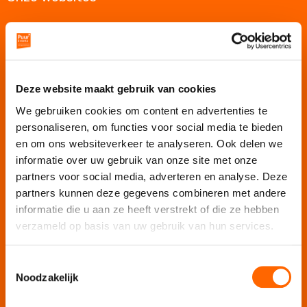
Puur Events
Puur Feesten
Puur Uitjes
Deze website maakt gebruik van cookies
Puur Amsterdam
We gebruiken cookies om content en advertenties te
Puur Rotterdam
personaliseren, om functies voor social media te bieden
Puur Den Haag
en om ons websiteverkeer te analyseren. Ook delen we
Puur Haarlem
informatie over uw gebruik van onze site met onze
partners voor social media, adverteren en analyse. Deze
Escape Room Mysterium
partners kunnen deze gegevens combineren met andere
Vergaderlocatie De Grote Werf
informatie die u aan ze heeft verstrekt of die ze hebben
Vergaderlocatie Rotterdam View
verzameld op basis van uw gebruik van hun services.
Vergaderlocatie Dak van Amsterdam
Mobiele escaperoom De Strijd
Toestemmingsselectie
Noodzakelijk
Wij organiseren jouw