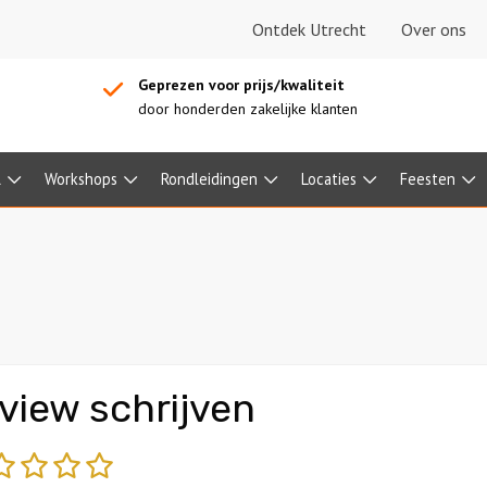
Ontdek Utrecht
Over ons
Geprezen voor prijs/kwaliteit
door honderden zakelijke klanten
l
Workshops
Rondleidingen
Locaties
Feesten
view schrijven
echt
matig
gemiddeld
goed
fantastisch