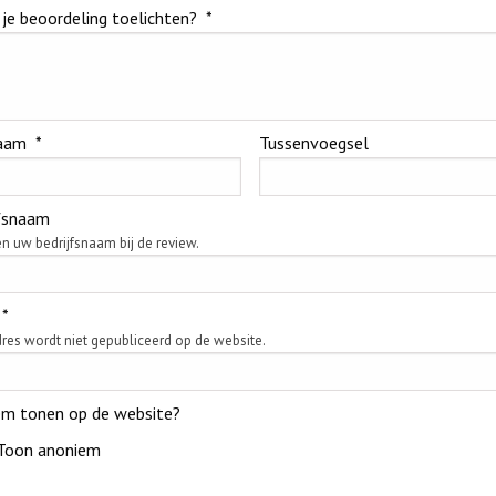
 je beoordeling toelichten?
*
aam
*
Tussenvoegsel
jfsnaam
n uw bedrijfsnaam bij de review.
*
res wordt niet gepubliceerd op de website.
em tonen op de website?
Toon anoniem