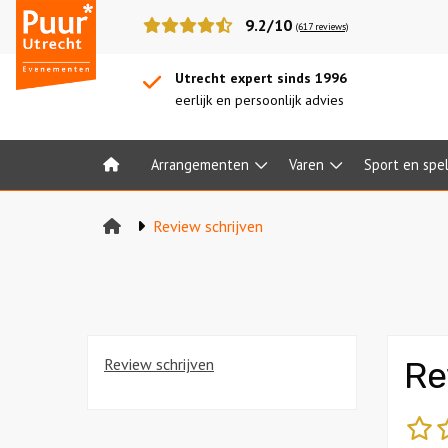
Puur*
9.2/10
(617 reviews)
Utrecht
bedrijfsuitjes
Utrecht expert sinds 1996
eerlijk en persoonlijk advies
Arrangementen
Varen
Sport en spe
Home
Review schrijven
Review schrijven
Re
sl