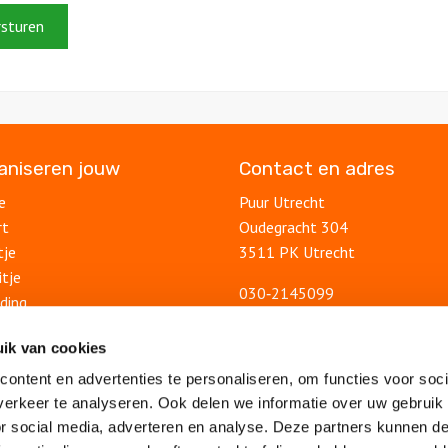
ganiseren jouw
Contact en adres
e
Puur Utrecht
rt
Oudegracht 304
tje
3511 PK Utrecht
itje
030‑2145099
ding
info@puurutrecht.nl
uitje
Contactformulier
ik van cookies
lsuitje
ontent en advertenties te personaliseren, om functies voor soci
Blog
feest
erkeer te analyseren. Ook delen we informatie over uw gebruik
Ontdek Utrecht
lsfeest
or social media, adverteren en analyse. Deze partners kunnen 
Veelgestelde vragen
feest