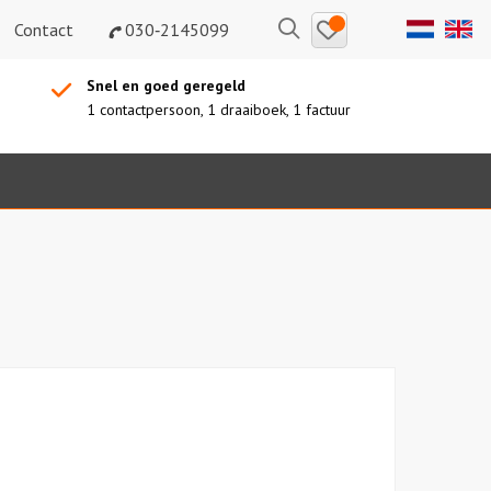
Bewaarde
Zoeken
Contact
030‑2145099
uitjes
Snel en goed geregeld
1 contactpersoon, 1 draaiboek, 1 factuur