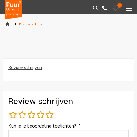
Puur*
Bewaarde
Zoeken
030-
uitjes
Utrecht
M
2145099
bedrijfsuitjes
Review schrijven
Home
Arrangementen
Varen
Review schrijven
Sport en spel
Workshops
Review schrijven
Rondleidingen
slecht
matig
gemiddeld
goed
fantastisch
Locaties
Kun je je beoordeling toelichten?
*
Feesten