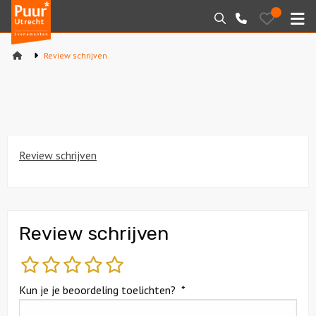
Puur*
Bewaarde
Zoeken
030-
uitjes
Utrecht
M
2145099
bedrijfsuitjes
Review schrijven
Home
Arrangementen
Varen
Review schrijven
Sport en spel
Workshops
Review schrijven
Rondleidingen
slecht
matig
gemiddeld
goed
fantastisch
Locaties
Kun je je beoordeling toelichten?
*
Feesten