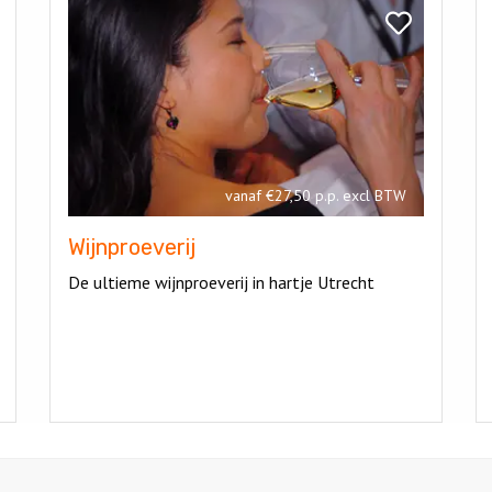
Wijnproeverij
Ch
k
Bekijk
roeverij
Wijnproeverij
vanaf €27,50 p.p. excl BTW
Wijnproeverij
De ultieme wijnproeverij in hartje Utrecht