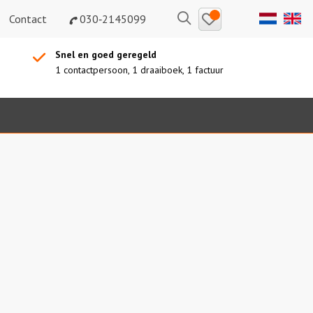
Bewaarde
Zoeken
Contact
030‑2145099
uitjes
Snel en goed geregeld
1 contactpersoon, 1 draaiboek, 1 factuur
Sidebar