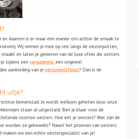
d?
en en daarom is er maar één manier om achter de smaak te
oeverij. Wij nemen je mee op reis langs de oesterputten,
r maakt en laten je genieten van de luxe sfeer die oesters
je tijdens een
vergadering
, een origineel
ijke aankleding van je
personeelsfeest
? Dan is de
it uitje?
trechtse binnenstad. Je wordt welkom geheten door onze
kkernijen staan al uitgestald. Ben je klaar voor de
chillende soorten oesters. Hoe eet je oesters? Wat zijn de
oe worden ze gekweekt? Naast het proeven van oesters
tijd maken we een echte oesterspecialist van je!