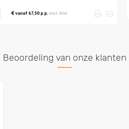
Print
Emai
waarde
vanaf
67,50
p.p.
excl. btw
es
Beoordeling van onze klanten