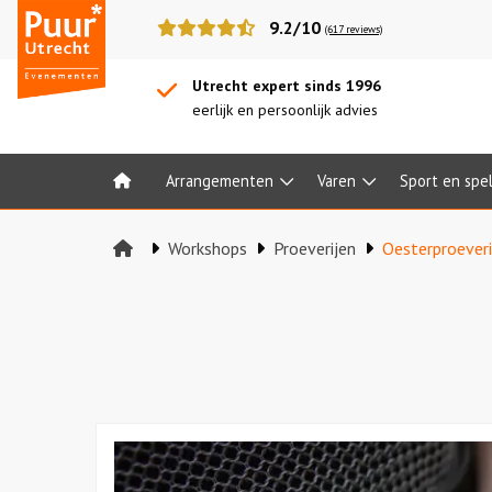
Puur*
9.2/10
(617 reviews)
Utrecht
bedrijfsuitjes
Utrecht expert sinds 1996
eerlijk en persoonlijk advies
Arrangementen
Varen
Sport en spe
Home
Workshops
Proeverijen
Oesterproeveri