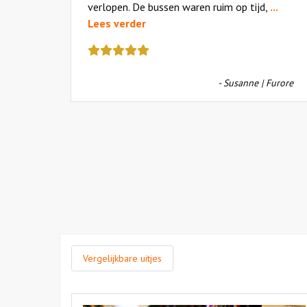
verlopen. De bussen waren ruim op tijd,
...
Lees verder
Deze
review
kreeg
- Susanne | Furore
als
cijfer
een
5
Vergelijkbare uitjes
Bekijk