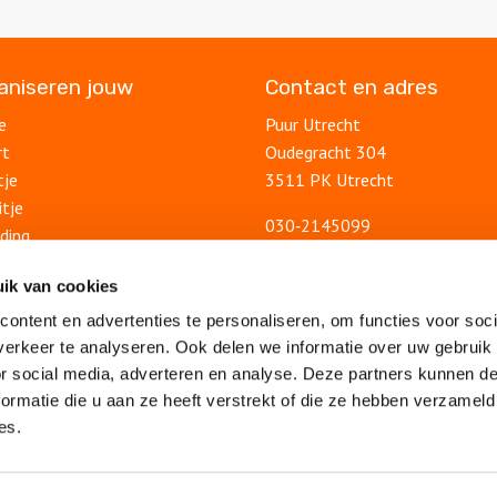
ganiseren jouw
Contact en adres
e
Puur Utrecht
rt
Oudegracht 304
tje
3511 PK Utrecht
itje
030‑2145099
ding
info@puurutrecht.nl
uitje
Contactformulier
ik van cookies
lsuitje
ontent en advertenties te personaliseren, om functies voor soci
Blog
feest
erkeer te analyseren. Ook delen we informatie over uw gebruik
Ontdek Utrecht
lsfeest
or social media, adverteren en analyse. Deze partners kunnen 
Veelgestelde vragen
feest
ormatie die u aan ze heeft verstrekt of die ze hebben verzameld
Algemene voorwaarden
es.
Privacy statement
Vacatures
Sitemap