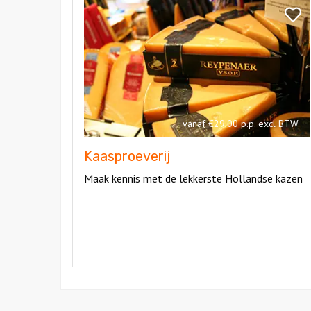
Kaasproeverij
Bekij
Kaasp
vanaf €29,00 p.p. excl BTW
Kaasproeverij
Maak kennis met de lekkerste Hollandse kazen