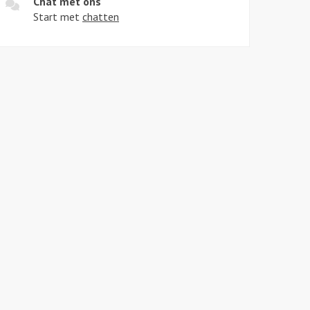
Chat met ons
Start met
chatten
l