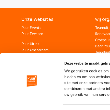
Onze websites
Wij or
Puur Events
Teamuitj
Puur Feesten
Rondvaa
Groepsui
Puur Uitjes
Bedrijfsu
Puur Amsterdam
Teambuil
Puur Rotterdam
Afdelings
Puur Den Haag
Deze website maakt gebru
Personee
Puur Haarlem
We gebruiken cookies om c
Bedrijfs
bieden en om ons websitev
Escape Room Mysterium
Personee
site met onze partners vo
Vergaderlocatie De Grote Werf
Jubileum
combineren met andere inf
Vergaderlocatie Rotterdam View
uw gebruik van hun servic
Vergaderlocatie Dak van Amsterdam
Mobiele escaperoom De Strijd