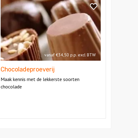
ocoladeproeverij
Bekijk
Chocoladeproeverij
vanaf €34,50 p.p. excl BTW
Chocoladeproeverij
Maak kennis met de lekkerste soorten
chocolade