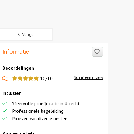
Vorige
Like!
Informatie
Beoordelingen
View
Schrijf een review
10/10
more
Inclusief
reviews
Sfeervolle proeflocatie in Utrecht
Professionele begeleiding
Proeven van diverse oesters
Prijs en details