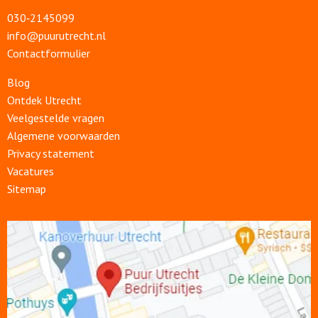
030‑2145099
info@puurutrecht.nl
Contactformulier
Blog
Ontdek Utrecht
Veelgestelde vragen
Algemene voorwaarden
Privacy statement
Vacatures
Sitemap
Open
link