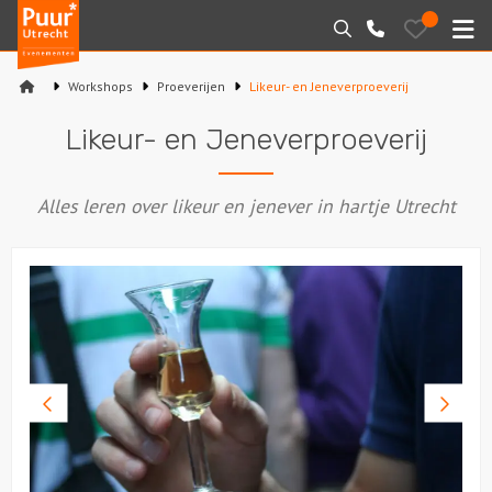
Puur*
Bewaarde
Zoeken
030-
uitjes
Utrecht
M
2145099
bedrijfsuitjes
Workshops
Proeverijen
Likeur- en Jeneverproeverij
Home
Likeur- en Jeneverproeverij
Arrangementen
Alles leren over likeur en jenever in hartje Utrecht
Varen
Sport en spel
Workshops
Rondleidingen
Vorige
Volge
foto
foto
Locaties
Feesten