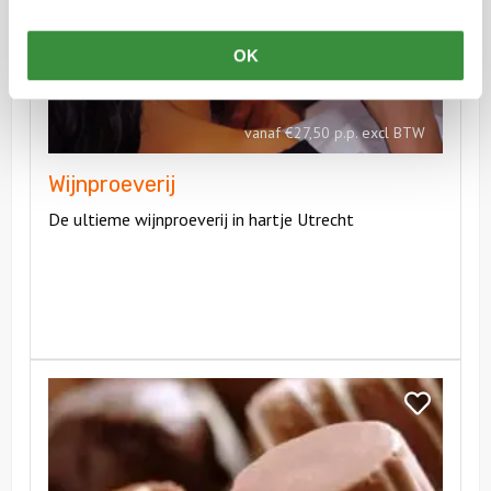
OK
vanaf €27,50 p.p. excl BTW
Wijnproeverij
De ultieme wijnproeverij in hartje Utrecht
Bekijk
Chocoladeproeverij
Bekijk
Chocoladepr