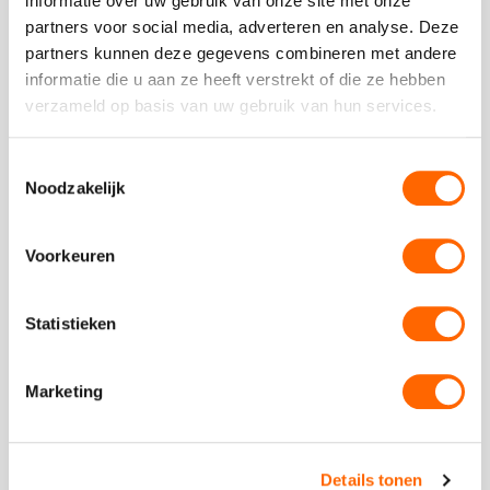
Kaasproeverij
informatie over uw gebruik van onze site met onze
Bekijk
partners voor social media, adverteren en analyse. Deze
Kaasproever
partners kunnen deze gegevens combineren met andere
informatie die u aan ze heeft verstrekt of die ze hebben
verzameld op basis van uw gebruik van hun services.
Toestemmingsselectie
vanaf €29,00 p.p. excl BTW
Noodzakelijk
Kaasproeverij
Voorkeuren
Maak kennis met de lekkerste Hollandse kazen
Statistieken
Marketing
Bekijk
Wijnproeverij
Bekijk
Wijnproeveri
Details tonen