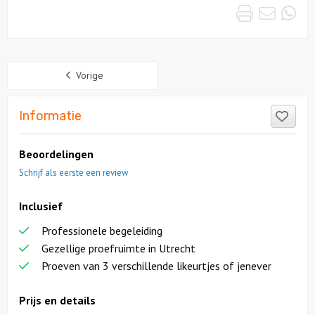
Print
Emai
Wh
Sidebar
Vorige
Like
Informatie
Beoordelingen
Schrijf als eerste een review
Inclusief
Professionele begeleiding
Gezellige proefruimte in Utrecht
Proeven van 3 verschillende likeurtjes of jenever
Prijs en details