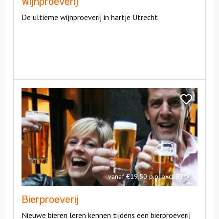
Wijnproeverij
De ultieme wijnproeverij in hartje Utrecht
Bekijk
Bierproeverij
Bekijk
Bierproeveri
vanaf €19,50 p.p. excl BTW
Bierproeverij
Nieuwe bieren leren kennen tijdens een bierproeverij