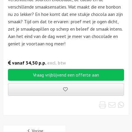
verschillende smaaksensaties. Wat maakt die ene bonbon
nu zo lekker? En hoe komt dat ene stukje chocola aan zijn
smaak? Tijd om dat te ervaren: proef met je ogen dicht,
zet je smaakpapillen op scherp en beleef de smaak intens.
Aan het eind van de dag weet je meer van chocolade en
geniet je voortaan nog meer!
vanaf
34,50
p.p.
excl. btw
Vraag vrijblijvend een offerte aan
Bewaarde
uitjes
Print
Emai
Wh
Sidebar
Vorige