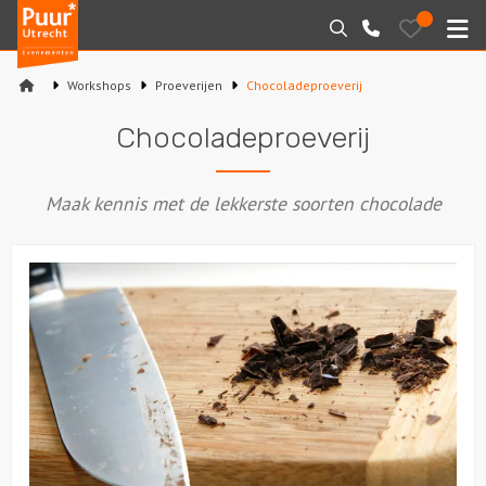
Puur*
Bewaarde
Zoeken
030-
uitjes
Utrecht
M
2145099
bedrijfsuitjes
Workshops
Proeverijen
Chocoladeproeverij
Home
Chocoladeproeverij
Arrangementen
Maak kennis met de lekkerste soorten chocolade
Varen
Sport en spel
Workshops
Rondleidingen
Locaties
Feesten