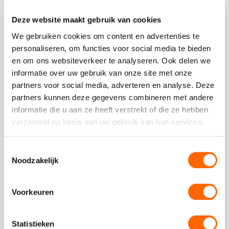
5
Deze website maakt gebruik van cookies
Plaats een review
Bekijk alle reviews
We gebruiken cookies om content en advertenties te
personaliseren, om functies voor social media te bieden
en om ons websiteverkeer te analyseren. Ook delen we
informatie over uw gebruik van onze site met onze
partners voor social media, adverteren en analyse. Deze
partners kunnen deze gegevens combineren met andere
Vergelijkbare uitjes
informatie die u aan ze heeft verstrekt of die ze hebben
verzameld op basis van uw gebruik van hun services.
Bekijk
Kaasproeverij
Bekijk
Toestemmingsselectie
Kaasproever
Noodzakelijk
Voorkeuren
Statistieken
vanaf €29,00 p.p. excl BTW