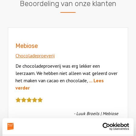
Beoordeling van onze klanten
Mebiose
Chocoladeproeverij
De chocoladeproeverij was erg lekker een
leerzaam. We hebben niet alleen wat geleerd over
het maken van cacao en chocolade,
... Lees
verder
Deze
review
kreeg
- Luuk Broeils | Mebiose
als
cijfer
een