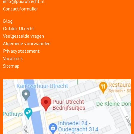
info@puurutrecht.nl
Contactformulier
Blog
Ontdek Utrecht
Veelgestelde vragen
Algemene voorwaarden
Privacy statement
Vacatures
Sitemap
Open
link