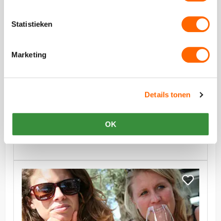
Puzzeltoch
Statistieken
Marketing
vanaf €34,50 p.p. excl BTW
Sloepen Puzzeltocht
Details tonen
Verken Utrecht op het water en puzzel je weg naar
de eindlocatie tijdens de Sloepenpuzzeltocht in
Utrecht. Welke sloep heeft de beste stuurlui aan
OK
boord?
Bekijk
Borrelboot
Bekijk
Borrelboot