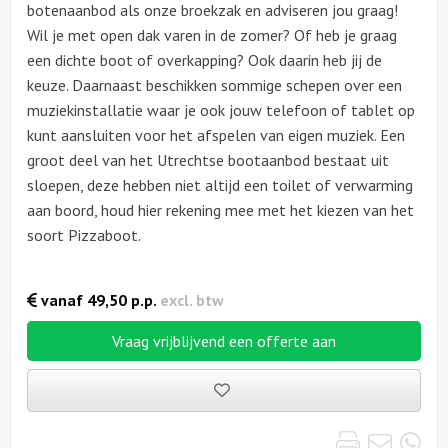
botenaanbod als onze broekzak en adviseren jou graag!
Wil je met open dak varen in de zomer? Of heb je graag
een dichte boot of overkapping? Ook daarin heb jij de
keuze. Daarnaast beschikken sommige schepen over een
muziekinstallatie waar je ook jouw telefoon of tablet op
kunt aansluiten voor het afspelen van eigen muziek. Een
groot deel van het Utrechtse bootaanbod bestaat uit
sloepen, deze hebben niet altijd een toilet of verwarming
aan boord, houd hier rekening mee met het kiezen van het
soort Pizzaboot.
vanaf
49,50
p.p.
excl. btw
Vraag vrijblijvend een offerte aan
Bewaarde
uitjes
Print
Emai
Wh