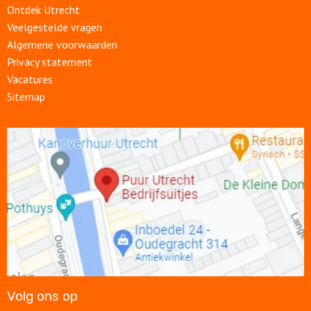
Ontdek Utrecht
Veelgestelde vragen
Algemene voorwaarden
Privacy statement
Vacatures
Sitemap
Open
link
Volg ons op