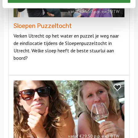
vanaf €34,50 p.p. excl BTW
Sloepen Puzzeltocht
Verken Utrecht op het water en puzzel je weg naar
de eindlocatie tijdens de Sloepenpuzzeltocht in
Utrecht. Welke sloep heeft de beste stuurlui aan
boord?
Bekijk
Borrelboot
Bekijk
Borrelboot
vanaf €29,50 p.p. excl BTW