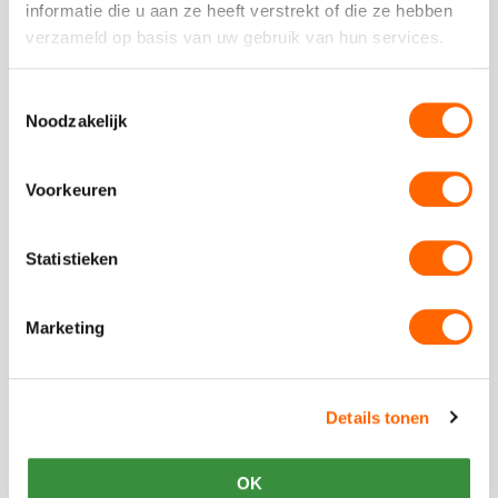
informatie die u aan ze heeft verstrekt of die ze hebben
een
verzameld op basis van uw gebruik van hun services.
4.5
Plaats een review
Toestemmingsselectie
Bekijk alle reviews
Noodzakelijk
Voorkeuren
Statistieken
Vergelijkbare uitjes
Marketing
Bekijk
Sloepen
Bekijk
Puzzeltocht
Sloepen
Puzzeltoch
Details tonen
OK