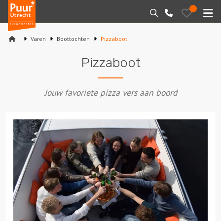
Puur*
Bewaarde
Zoeken
030-
uitjes
Utrecht
M
2145099
bedrijfsuitjes
Varen
Boottochten
Pizzaboot
Home
Pizzaboot
Arrangementen
Jouw favoriete pizza vers aan boord
Varen
Sport en spel
Workshops
Rondleidingen
Locaties
Feesten