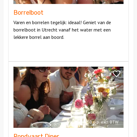
Borrelboot
Varen en borrelen tegelijk: ideaal! Geniet van de
borrelboot in Utrecht vanaf het water met een
lekkere borrel aan boord.
Bekijk
Rondvaart
Bekijk
Diner
Rondvaart
Diner
vanaf €69,50 p.p. excl BTW
Rondvaart Diner