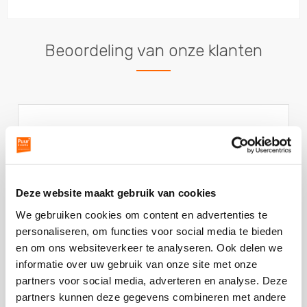
Beoordeling van onze klanten
Pizzaboot
Vorige
V
slide
sl
Alles is goed verlopen. Ik heb veel positieve
reacties van mijn collega’s ontvangen. De
Deze website maakt gebruik van cookies
opdrachten waren ook uitdagend en
... Lees
We gebruiken cookies om content en advertenties te
verder
personaliseren, om functies voor social media te bieden
Deze
en om ons websiteverkeer te analyseren. Ook delen we
review
informatie over uw gebruik van onze site met onze
kreeg
partners voor social media, adverteren en analyse. Deze
- Lotte Haan
als
partners kunnen deze gegevens combineren met andere
cijfer