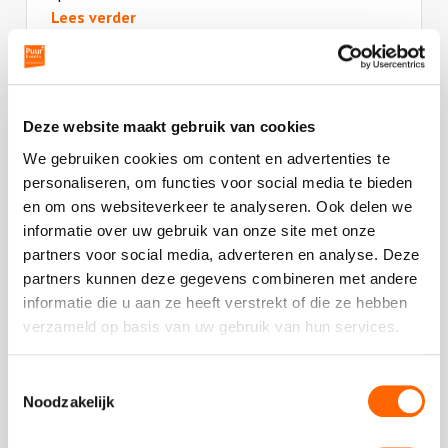
Lees verder
Deze
review
kreeg
- Thelma | Julia's
als
Deze website maakt gebruik van cookies
cijfer
We gebruiken cookies om content en advertenties te
een
personaliseren, om functies voor social media te bieden
5
en om ons websiteverkeer te analyseren. Ook delen we
Plaats een review
informatie over uw gebruik van onze site met onze
Bekijk alle reviews
partners voor social media, adverteren en analyse. Deze
partners kunnen deze gegevens combineren met andere
informatie die u aan ze heeft verstrekt of die ze hebben
verzameld op basis van uw gebruik van hun services.
Vergelijkbare uitjes
Toestemmingsselectie
Noodzakelijk
Bekijk