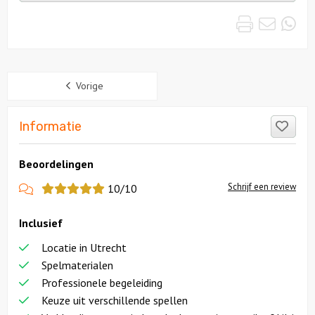
uitjes
Print
Emai
Wh
Sidebar
Vorige
Like
Informatie
Beoordelingen
View
Schrijf een review
10/10
more
Inclusief
reviews
Locatie in Utrecht
Spelmaterialen
Professionele begeleiding
Keuze uit verschillende spellen