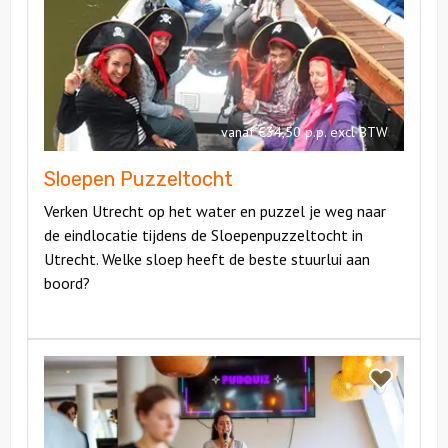
Puzzeltoch
vanaf €34,50 p.p. excl BTW
Sloepen Puzzeltocht
Verken Utrecht op het water en puzzel je weg naar
de eindlocatie tijdens de Sloepenpuzzeltocht in
Utrecht. Welke sloep heeft de beste stuurlui aan
boord?
Bekijk
Pubquiz
Bekijk
Pubquiz