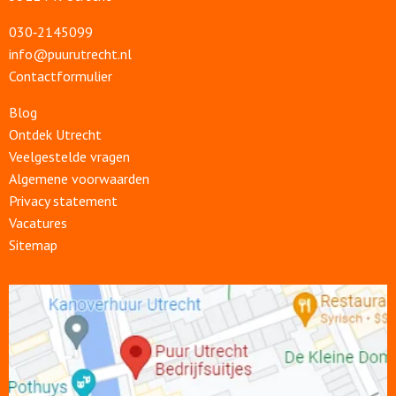
030‑2145099
info@puurutrecht.nl
Contactformulier
Blog
Ontdek Utrecht
Veelgestelde vragen
Algemene voorwaarden
Privacy statement
Vacatures
Sitemap
Open
link