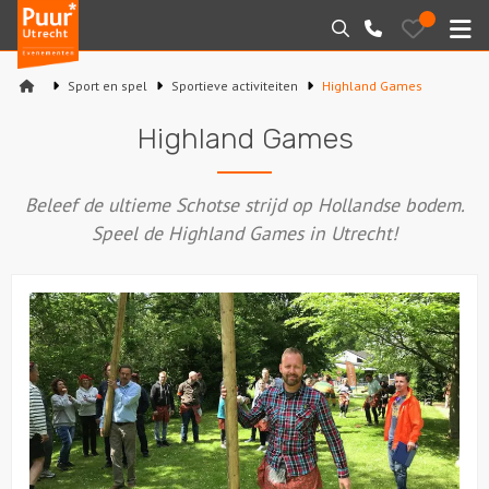
Puur*
Bewaarde
Zoeken
030-
uitjes
Utrecht
M
2145099
bedrijfsuitjes
Sport en spel
Sportieve activiteiten
Highland Games
Home
Highland Games
Arrangementen
Beleef de ultieme Schotse strijd op Hollandse bodem.
Varen
Speel de Highland Games in Utrecht!
Sport en spel
Workshops
Rondleidingen
Locaties
Feesten