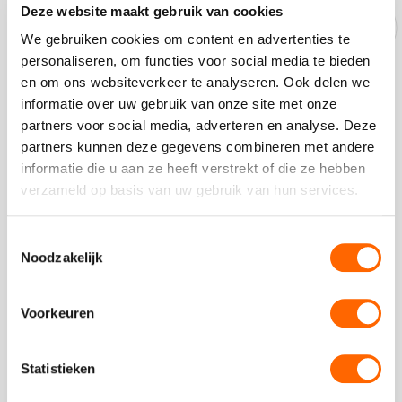
Deze website maakt gebruik van cookies
Onze experts helpen je graag!
We gebruiken cookies om content en advertenties te
personaliseren, om functies voor social media te bieden
Bel ons op
030-2145099
en om ons websiteverkeer te analyseren. Ook delen we
Op dit moment zijn we gesloten.
informatie over uw gebruik van onze site met onze
partners voor social media, adverteren en analyse. Deze
Stuur ons een bericht
partners kunnen deze gegevens combineren met andere
Ga naar
contactformulier
informatie die u aan ze heeft verstrekt of die ze hebben
Chat met ons
verzameld op basis van uw gebruik van hun services.
Start met
chatten
Toestemmingsselectie
Noodzakelijk
Beoordeling van onze klanten
Voorkeuren
Statistieken
Plaats een review