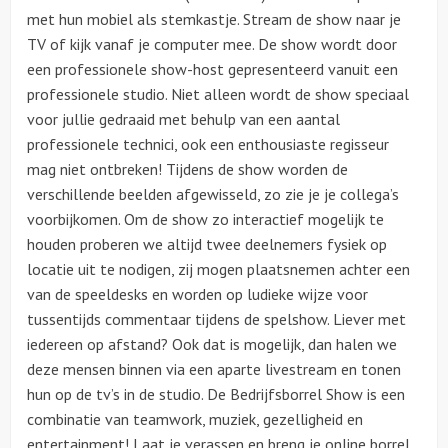
met hun mobiel als stemkastje. Stream de show naar je
TV of kijk vanaf je computer mee. De show wordt door
een professionele show-host gepresenteerd vanuit een
professionele studio. Niet alleen wordt de show speciaal
voor jullie gedraaid met behulp van een aantal
professionele technici, ook een enthousiaste regisseur
mag niet ontbreken! Tijdens de show worden de
verschillende beelden afgewisseld, zo zie je je collega’s
voorbijkomen. Om de show zo interactief mogelijk te
houden proberen we altijd twee deelnemers fysiek op
locatie uit te nodigen, zij mogen plaatsnemen achter een
van de speeldesks en worden op ludieke wijze voor
tussentijds commentaar tijdens de spelshow. Liever met
iedereen op afstand? Ook dat is mogelijk, dan halen we
deze mensen binnen via een aparte livestream en tonen
hun op de tv’s in de studio. De Bedrijfsborrel Show is een
combinatie van teamwork, muziek, gezelligheid en
entertainment! Laat je verassen en breng je online borrel