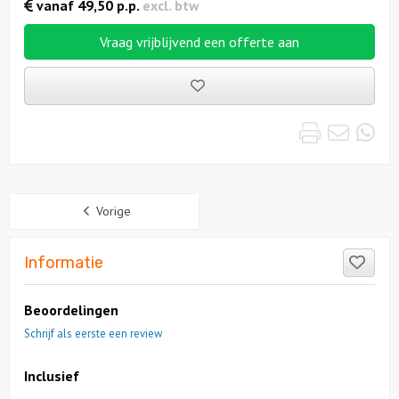
vanaf
49,50
p.p.
excl. btw
Vraag vrijblijvend een offerte aan
Bewaarde
uitjes
Print
Emai
Wh
Sidebar
Vorige
Like
Informatie
Beoordelingen
Schrijf als eerste een review
Inclusief