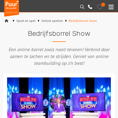
Puur*
Bewaarde
Zoeken
030-
uitjes
Utrecht
M
2145099
bedrijfsuitjes
Sport en spel
Online spellen
Bedrijfsborrel Show
Home
Bedrijfsborrel Show
Arrangementen
Een online borrel zoals nooit tevoren! Verbind door
Varen
samen te lachen en te strijden. Geniet van online
teambuilding op z’n best!
Sport en spel
Workshops
Rondleidingen
Locaties
Feesten