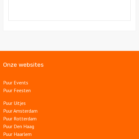
Onze websites
Puur Events
Puur Feesten
Puur Uitjes
Puur Amsterdam
Puur Rotterdam
Puur Den Haag
Puur Haarlem