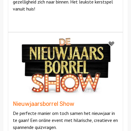
gezelligheid zich naar binnen. Het leukste kerstspel
vanuit huis!
Bekijk
Nieuwjaarsborrel
Bekijk
Show
Nieuwjaarsb
Show
vanaf €0,00 p.p. excl BTW
Nieuwjaarsborrel Show
De perfecte manier om toch samen het nieuwjaar in
te gaan! Een online event met hilarische, creatieve en
spannende quizvragen.