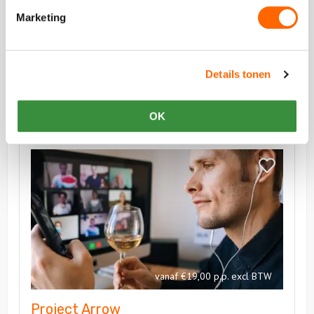
Bekijk alle reviews
Marketing
Details tonen
Vergelijkbare uitjes
OK
Bekijk
Project
Bekijk
Arrow
Project
Arrow
vanaf €19,00 p.p. excl BTW
Project Arrow