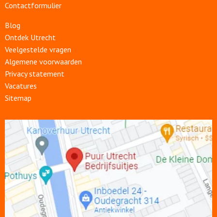
Contactformulier
Blog
Ontdek Utrecht
Veelgestelde vragen
Algemene voorwaarden
Privacy statement
Vacatures
Sitemap
Open
link