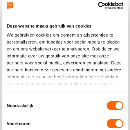
kreeg
Familie uitje
als
cijfer
een
Deze website maakt gebruik van cookies
4,5
We gebruiken cookies om content en advertenties te
Plaats een review
personaliseren, om functies voor social media te bieden
Bekijk alle reviews
en om ons websiteverkeer te analyseren. Ook delen we
informatie over uw gebruik van onze site met onze
partners voor social media, adverteren en analyse. Deze
partners kunnen deze gegevens combineren met andere
informatie die u aan ze heeft verstrekt of die ze hebben
verzameld op basis van uw gebruik van hun services.
Vergelijkbare uitjes
Toestemmingsselectie
Bekijk
Noodzakelijk
Walking
Bekijk
Dinner
Walking
Voorkeuren
–
Dinner