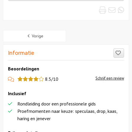
uitjes
Print
Emai
Wh
Sidebar
Vorige
Like
Informatie
Beoordelingen
View
Schrijf een review
8.5/10
more
Inclusief
reviews
Rondleiding door een professionele gids
Proefmomenten naar keuze: speculaas, drop, kaas,
haring en jenever