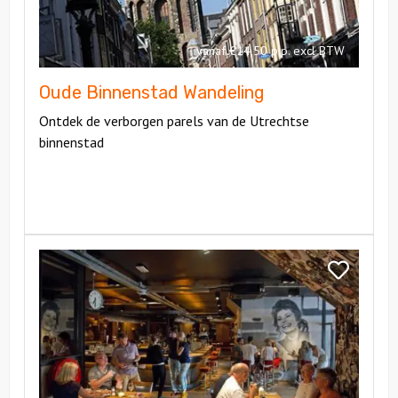
vanaf €14,50 p.p. excl BTW
Oude Binnenstad Wandeling
Ontdek de verborgen parels van de Utrechtse
binnenstad
Bekijk
Walking
Bekijk
Dinner
Walking
Dinner