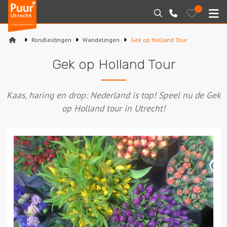
Puur*
Bewaarde
Zoeken
030-
uitjes
Utrecht
M
2145099
bedrijfsuitjes
Rondleidingen
Wandelingen
Gek op Holland Tour
Home
Gek op Holland Tour
Arrangementen
Kaas, haring en drop: Nederland is top! Speel nu de Gek
Varen
op Holland tour in Utrecht!
Sport en spel
Workshops
Rondleidingen
Locaties
Feesten