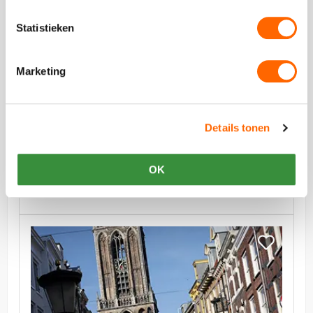
Wereldkeukens
–
Wereldkeuk
Statistieken
vanaf €57,00 p.p. excl BTW
Marketing
Walking Dinner – Wereldkeukens
Ontdek de Domstad en verschillende wereldkeukens
Details tonen
door te wandelen van restaurant naar restaurant
OK
Bekijk
Oude
Bekijk
Binnenstad
Oude
Wandeling
Binnenstad
Wandeling