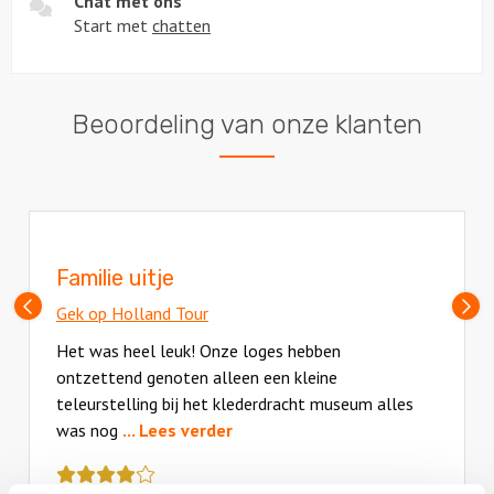
Chat met ons
Start met
chatten
Beoordeling van onze klanten
Familie uitje
Vorige
V
Gek op Holland Tour
slide
sl
Het was heel leuk! Onze loges hebben
ontzettend genoten alleen een kleine
teleurstelling bij het klederdracht museum alles
was nog
... Lees verder
Deze
review