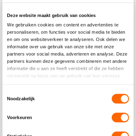
Deze website maakt gebruik van cookies
Plaats een review
Bekijk alle reviews
We gebruiken cookies om content en advertenties te
personaliseren, om functies voor social media te bieden
en om ons websiteverkeer te analyseren. Ook delen we
informatie over uw gebruik van onze site met onze
partners voor social media, adverteren en analyse. Deze
partners kunnen deze gegevens combineren met andere
Vergelijkbare uitjes
informatie die u aan ze heeft verstrekt of die ze hebben
verzameld op basis van uw gebruik van hun services.
Bekijk
Toestemmingsselectie
Museumkwartier
Bekijk
Noodzakelijk
Wandeling
Museumkwar
Wandeling
Voorkeuren