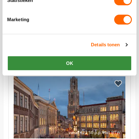
Statistieken
vanaf €14,50 p.p. excl BTW
Marketing
Museumkwartier Wandeling
Ontdek de prachtige buurt achter de binnenstad
Details tonen
OK
Bekijk
Domtoren
Bekijk
Beklimmen
Domtoren
Beklimmen
vanaf €22,50 p.p. excl BTW