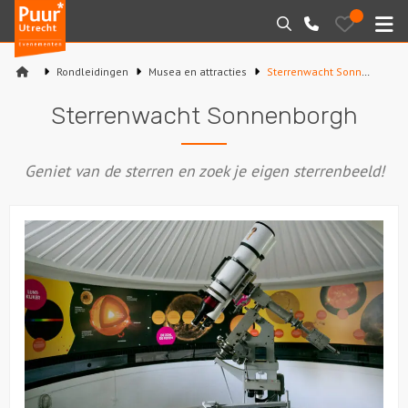
Puur*
Bewaarde
Zoeken
030-
uitjes
Utrecht
M
2145099
bedrijfsuitjes
Rondleidingen
Musea en attracties
Sterrenwacht Sonnenborgh
Home
Sterrenwacht Sonnenborgh
Arrangementen
Geniet van de sterren en zoek je eigen sterrenbeeld!
Varen
Sport en spel
Workshops
Rondleidingen
Locaties
Feesten