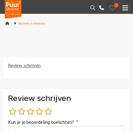
Puur*
Bewaarde
Zoeken
030-
uitjes
Utrecht
M
2145099
bedrijfsuitjes
Review schrijven
Home
Arrangementen
Varen
Review schrijven
Sport en spel
Workshops
Review schrijven
Rondleidingen
slecht
matig
gemiddeld
goed
fantastisch
Locaties
Kun je je beoordeling toelichten?
*
Feesten