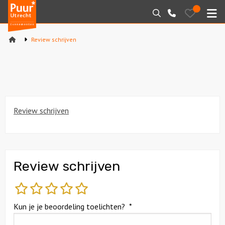
Puur*
Bewaarde
Zoeken
030-
uitjes
Utrecht
M
2145099
bedrijfsuitjes
Review schrijven
Home
Arrangementen
Varen
Review schrijven
Sport en spel
Workshops
Review schrijven
Rondleidingen
slecht
matig
gemiddeld
goed
fantastisch
Locaties
Kun je je beoordeling toelichten?
*
Feesten