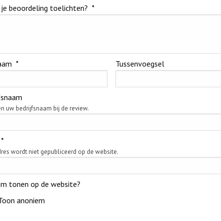
 je beoordeling toelichten?
*
aam
*
Tussenvoegsel
jfsnaam
n uw bedrijfsnaam bij de review.
*
res wordt niet gepubliceerd op de website.
em tonen op de website?
Toon anoniem