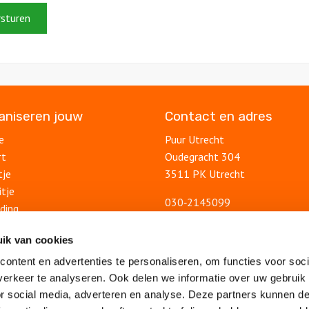
ganiseren jouw
Contact en adres
e
Puur Utrecht
rt
Oudegracht 304
tje
3511 PK Utrecht
itje
030‑2145099
ding
info@puurutrecht.nl
uitje
Contactformulier
ik van cookies
lsuitje
ontent en advertenties te personaliseren, om functies voor soci
Blog
feest
erkeer te analyseren. Ook delen we informatie over uw gebruik
Ontdek Utrecht
lsfeest
or social media, adverteren en analyse. Deze partners kunnen 
Veelgestelde vragen
feest