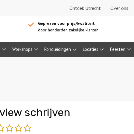
Ontdek Utrecht
Over ons
Geprezen voor prijs/kwaliteit
door honderden zakelijke klanten
l
Workshops
Rondleidingen
Locaties
Feesten
view schrijven
echt
matig
gemiddeld
goed
fantastisch