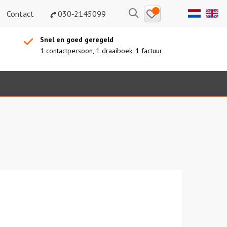
Bewaarde
Zoeken
Contact
030‑2145099
uitjes
Snel en goed geregeld
1 contactpersoon, 1 draaiboek, 1 factuur