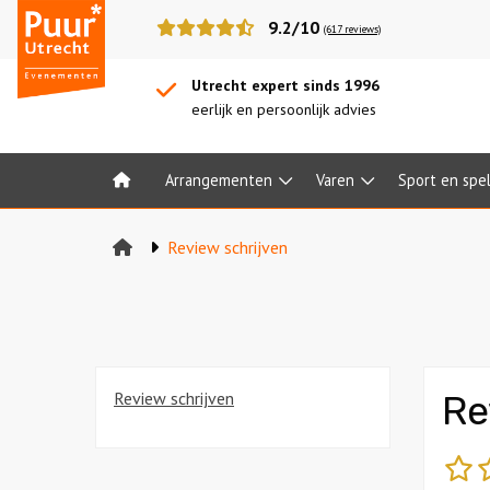
Puur*
9.2/10
(617 reviews)
Utrecht
bedrijfsuitjes
Utrecht expert sinds 1996
eerlijk en persoonlijk advies
Arrangementen
Varen
Sport en spe
Home
Review schrijven
Review schrijven
Re
sl