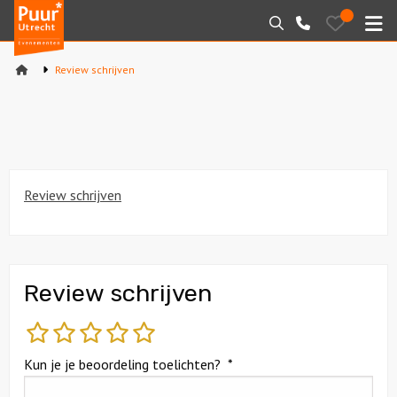
Puur*
Bewaarde
Zoeken
030-
uitjes
Utrecht
M
2145099
bedrijfsuitjes
Review schrijven
Home
Arrangementen
Varen
Review schrijven
Sport en spel
Workshops
Review schrijven
Rondleidingen
slecht
matig
gemiddeld
goed
fantastisch
Locaties
Kun je je beoordeling toelichten?
*
Feesten