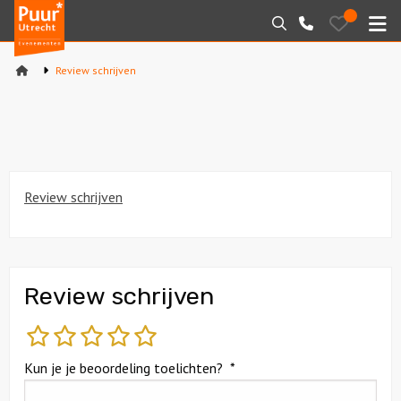
Puur*
Bewaarde
Zoeken
030-
uitjes
Utrecht
M
2145099
bedrijfsuitjes
Review schrijven
Home
Arrangementen
Varen
Review schrijven
Sport en spel
Workshops
Review schrijven
Rondleidingen
slecht
matig
gemiddeld
goed
fantastisch
Locaties
Kun je je beoordeling toelichten?
*
Feesten