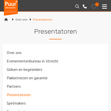
Puur*
Bewaarde
Zoeken
030-
uitjes
Utrecht
M
2145099
bedrijfsuitjes
Over ons
Presentatoren
Home
Presentatoren
Arrangementen
Varen
Over ons
Sport en spel
Evenementenbureau in Utrecht
Gidsen en begeleiders
Workshops
Pakketreizen en garantie
Rondleidingen
Partners
Presentatoren
Locaties
Spelmakers
Feesten