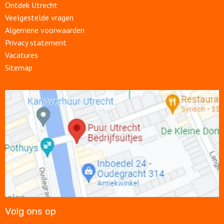
Ontdek Utrecht
Veelgestelde vragen
Algemene voorwaarden
Privacy statement
Vacatures
Sitemap
Open
link
Volg ons op