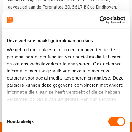
gevestigd aan de Torenallee 20, 5617 BC te Eindhoven,
Nederland, via info@sto-garant.nl of +31 (0)85 13 02
943.
Bezoek de website van
STO Garant
voor meer informatie
Deze website maakt gebruik van cookies
over pakketreizen.
We gebruiken cookies om content en advertenties te
personaliseren, om functies voor social media te bieden
en om ons websiteverkeer te analyseren. Ook delen we
informatie over uw gebruik van onze site met onze
partners voor social media, adverteren en analyse. Deze
partners kunnen deze gegevens combineren met andere
informatie die u aan ze heeft verstrekt of die ze hebben
verzameld op basis van uw gebruik van hun services.
Toestemmingsselectie
Noodzakelijk