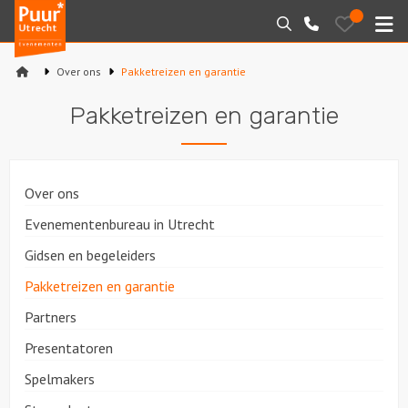
Puur*
Bewaarde
Zoeken
030-
uitjes
Utrecht
M
2145099
bedrijfsuitjes
Over ons
Pakketreizen en garantie
Home
Pakketreizen en garantie
Arrangementen
Varen
Over ons
Sport en spel
Evenementenbureau in Utrecht
Gidsen en begeleiders
Workshops
Pakketreizen en garantie
Rondleidingen
Partners
Presentatoren
Locaties
Spelmakers
Feesten