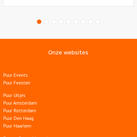
Read
more
about
Onze websites
Puur Events
Puur Feesten
Puur Uitjes
Puur Amsterdam
Puur Rotterdam
Puur Den Haag
Puur Haarlem