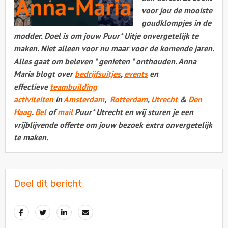
voor jou de mooiste
goudklompjes in de
modder. Doel is om jouw Puur* Uitje onvergetelijk te
maken. Niet alleen voor nu maar voor de komende jaren.
Alles gaat om beleven * genieten * onthouden. Anna
Maria blogt over
bedrijfsuitjes
,
events
en
effectieve
teambuilding
activiteiten
in
Amsterdam
,
Rotterdam
,
Utrecht
&
Den
Haag
.
Bel
of
mail
Puur* Utrecht en wij sturen je een
vrijblijvende offerte om jouw bezoek extra onvergetelijk
te maken.
Deel dit bericht