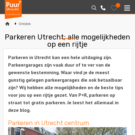
Puur*
Bewaarde
Zoeken
030-
uitjes
Utrecht
M
2145099
bedrijfsuitjes
Ontdek
Home
Parkeren Utrecht; alle mogelijkheden
op een rijtje
Arrangementen
Parkeren in Utrecht kan een hele uitdaging zijn.
Varen
Parkeergarages zijn vaak duur of te ver van de
gewenste bestemming. Waar vind je de meest
Sport en spel
gunstig gelegen parkeergarages die ook betaalbaar
zijn? Wij hebben alle mogelijkheden en de beste tips
Workshops
voor jou op een rijtje gezet. Van P+R, parkeren op
straat tot gratis parkeren. Je leest het allemaal in
Rondleidingen
deze blog.
Locaties
Parkeren in Utrecht centrum
Feesten