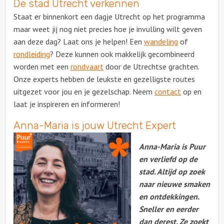
De stad Utrecht verkennen
Staat er binnenkort een dagje Utrecht op het programma
maar weet jij nog niet precies hoe je invulling wilt geven
aan deze dag? Laat ons je helpen! Een
wandeling
of
rondleiding
? Deze kunnen ook makkelijk gecombineerd
worden met een
rondvaart
door de Utrechtse grachten.
Onze experts hebben de leukste en gezelligste routes
uitgezet voor jou en je gezelschap. Neem
contact
op en
laat je inspireren en informeren!
Anna-Maria is jouw Utrecht Expert
Anna-Maria is Puur
en verliefd op de
stad. Altijd op zoek
naar nieuwe smaken
en ontdekkingen.
Sneller en eerder
dan derest. Ze zoekt