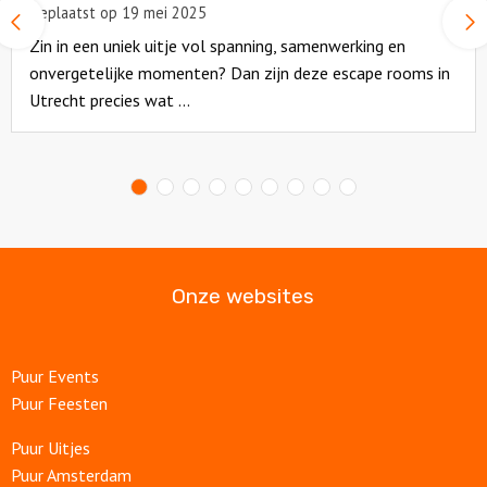
Geplaatst op 19 mei 2025
Vorige
slide
Zin in een uniek uitje vol spanning, samenwerking en
onvergetelijke momenten? Dan zijn deze escape rooms in
Utrecht precies wat ...
Read
more
about
Onze websites
Puur Events
Puur Feesten
Puur Uitjes
Puur Amsterdam