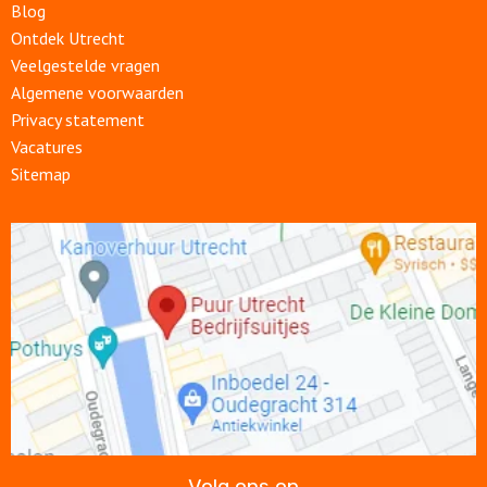
Blog
Ontdek Utrecht
Veelgestelde vragen
Algemene voorwaarden
Privacy statement
Vacatures
Sitemap
Open
link
Volg ons op