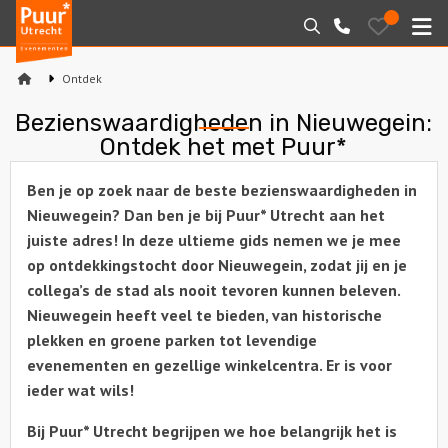
Puur*
Bewaarde
Zoeken
030-
uitjes
Utrecht
M
2145099
bedrijfsuitjes
Ontdek
Home
Bezienswaardigheden in Nieuwegein:
Ontdek het met Puur*
Arrangementen
Ben je op zoek naar de beste bezienswaardigheden in
Varen
Nieuwegein? Dan ben je bij Puur* Utrecht aan het
juiste adres! In deze ultieme gids nemen we je mee
Sport en spel
op ontdekkingstocht door Nieuwegein, zodat jij en je
collega’s de stad als nooit tevoren kunnen beleven.
Workshops
Nieuwegein heeft veel te bieden, van historische
plekken en groene parken tot levendige
Rondleidingen
evenementen en gezellige winkelcentra. Er is voor
ieder wat wils!
Locaties
Bij Puur* Utrecht begrijpen we hoe belangrijk het is
Feesten