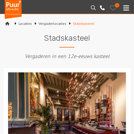
Puur*
Bewaarde
Zoeken
030-
uitjes
Utrecht
M
2145099
bedrijfsuitjes
Locaties
Vergaderlocaties
Stadskasteel
Home
Stadskasteel
Arrangementen
Vergaderen in een 12e-eeuws kasteel
Varen
Sport en spel
Workshops
Rondleidingen
Locaties
Feesten