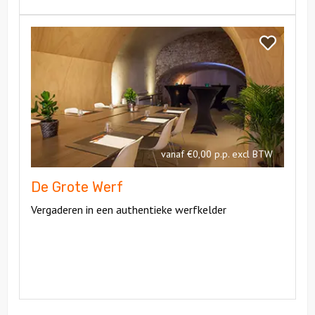
Bekijk
De
Bekijk
Grote
De
Werf
Grote
Werf
vanaf €0,00 p.p. excl BTW
De Grote Werf
Vergaderen in een authentieke werfkelder