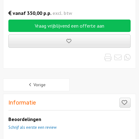
vanaf
350,00
p.p.
excl. btw
Vraag vrijblijvend een offerte aan
Bewaarde
uitjes
Print
Emai
Wh
Sidebar
Vorige
Like
Informatie
Beoordelingen
Schrijf als eerste een review