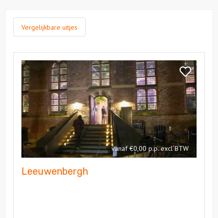
Vergelijkbare uitjes
Bekijk
Leeuwenbergh
Bekijk
Leeuwenbe
vanaf €0,00 p.p. excl BTW
Leeuwenbergh