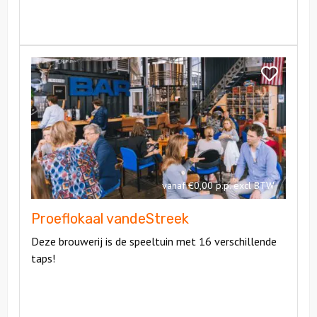
Bekijk
Proeflokaal
Bekijk
vandeStreek
Proeflokaal
vandeStree
vanaf €0,00 p.p. excl BTW
Proeflokaal vandeStreek
Deze brouwerij is de speeltuin met 16 verschillende
taps!